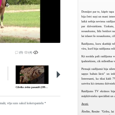
Domājot par to, kāpēc tapa 
bija četri suņi un mani inter
laikā nebija neviena raidīj
par dzīvniekiem. Uzskatu,
nosaukumu, līdz beidzot rad
lai izlasot šo nosaukumu, ci
Raidījumu, kuru skatītāji te
vīru, kurš bija raidījuma re
(0)
(4)
Kā norāda paši raidījuma v
īpašniekiem, cik mīlestības 
Pirmajā raidījumā bija siže
sapņo baltais lācis” un ied
Interesanti, ka tikai kādi 
uztvēra kā cietumu dzīvnie
Cilvēks zvēru pasaulē (1997-11-01)
Cilvēks zvēru pasaulē (1997-11-17)
Raidījums TV ekrānos bija
mājdzīvnieku speciālisti un a
rmalā, vēja suns sakož kokerspanielu *
Avoti:
Ābelīte, Renāte "Gribu, lai 