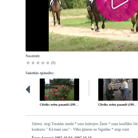
Novērtēt:
(0)
Saistītās epizodes:
Cilvēks zvēru pasaulē (1997-09-20)
Cilvēks zvēru pasaulē (1997-10-18)
Sižetos: zirgi Turaidas muižā * suns bulterjers Žanis * suņu konflikts Jū
konkurss " Kā mani sauc" - Vilku ģimene no Siguldas * zirgs runā