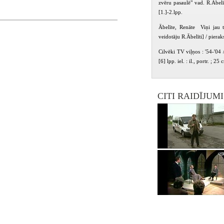
zvēru pasaulē" vad. R.Ābelī
[1.]-2.lpp.
Vladimirs, Vilka Maija, Vilks Jānis
Ābelīte, Renāte Viņi jau t
veidotāju R.Ābelīti] / piera
Cilvēki TV viļņos : '54-'04 /
[6] lpp. iel. : il., portr. ; 25 
CITI RAIDĪJUM