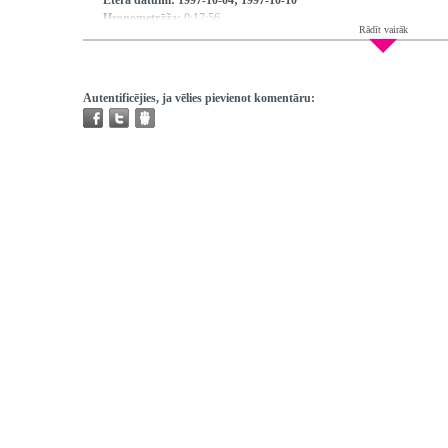
Ētera datumi:
1997-10-04; 1997-10-10
Hronometrāža:
0:17:56
Rādīt vairāk
Piedalās:
Ābelīte Renāte, Drapče Ģirts, Bogdanova Ludmila, Bogdanovs 
Režisors:
Maksimovs Sergejs
Redaktors:
Ābelīte Renāte
Atskaņojams:
visur
Autentificējies, ja vēlies pievienot komentāru:
Trešo pušu autortiesības:
Nav