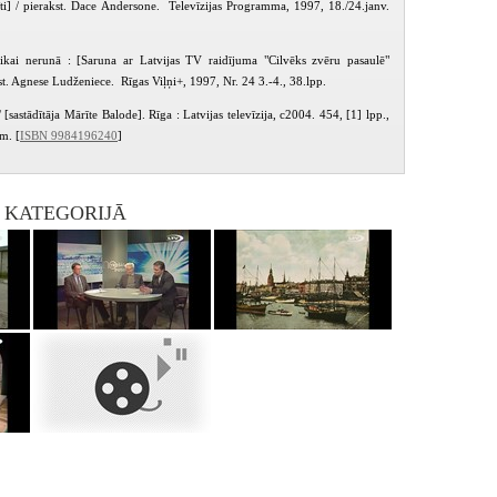
ti] / pierakst. Dace Andersone. Televīzijas Programma, 1997, 18./24.janv.
ikai nerunā : [Saruna ar Latvijas TV raidījuma "Cilvēks zvēru pasaulē"
kst. Agnese Ludženiece. Rīgas Viļņi+, 1997, Nr. 24 3.-4., 38.lpp.
 [sastādītāja Mārīte Balode]. Rīga : Latvijas televīzija, c2004. 454, [1] lpp.,
cm. [
ISBN 9984196240
]
I KATEGORIJĀ