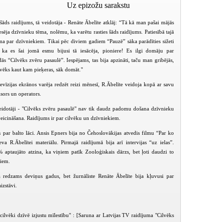
Uz epizožu sarakstu
šāds raidījums, tā veidotāja - Renāte Ābelīte atklāj: “Tā kā man pašai mājās
esēja dzīvnieku tēma, nolēmu, ka varētu rasties šāds raidījums. Patiesībā tajā
uma par dzīvniekiem. Tikai pēc diviem gadiem “Pauzē” sāka parādīties sižeti
 ka es šai jomā esmu bijusi tā iesācēja, pioniere!
Es ilgi domāju par
ās “Cilvēks zvēru pasaulē”. Iespējams, tas bija apzināti, taču man gribējās,
lvēks kaut kam pieķeras, sāk domāt.
"
levīzijas ekrānos varēja redzēt reizi mēnesī, R.Ābelīte veidoja kopā ar savu
žisors un operators.
eidotāji - "Cilvēks zvēru pasaulē" nav tik daudz padomu došana dzīvnieku
veicināšana. Raidījums ir par cilvēku un dzīvniekiem.
ts par balto lāci. Ansis Epners bija no Čehoslovākijas atvedis filmu “Par ko
eva R.Ābelītei materiālu. Pirmajā raidījumā bija arī intervijas “uz ielas”.
7% aptaujāto atzina, ka viņiem patīk Zooloģiskais dārzs, bet ļoti daudzi to
kiem.
Cilvēks zvēru pasaulē (1997-12-13)
Cilvēks zvēru pasaulē (1997-12-27)
 redzams deviņus gadus, bet žurnāliste Renāte Ābelīte bija kļuvusi par
izstāvi.
cilvēki dzīvē izjustu mīlestību" : [Saruna ar Latvijas TV raidījuma "Cilvēks