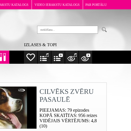
RAKSTU KATALOGS
VIDEO IERAKSTU KATALOGS
PAR PORTĀLU
IZLASES & TOPI
CILVĒKS ZVĒRU
PASAULĒ
PIEEJAMAS
: 79 epizodes
KOPĀ SKATĪTAS
: 956 reizes
VIDĒJAIS VĒRTĒJUMS
: 4,8
(10)