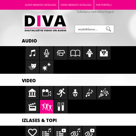
AUDIO IERAKSTU KATALOGS
VIDEO IERAKSTU KATALOGS
PAR PORTĀLU
Tulkošanu nodrošina Hugo.lv
AUDIO
VIDEO
IZLASES & TOPI