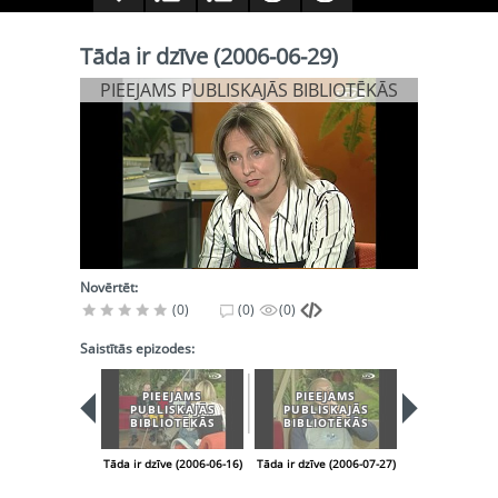
Tāda ir dzīve (2006-06-29)
PIEEJAMS PUBLISKAJĀS BIBLIOTĒKĀS
Novērtēt:
(0)
(0)
(0)
Saistītās epizodes:
PIEEJAMS
PIEEJAMS
PIEEJA
PUBLISKAJĀS
PUBLISKAJĀS
PUBLISK
BIBLIOTĒKĀS
BIBLIOTĒKĀS
BIBLIOT
Tāda ir dzīve (2006-06-16)
Tāda ir dzīve (2006-07-27)
Tāda ir dzīve (2