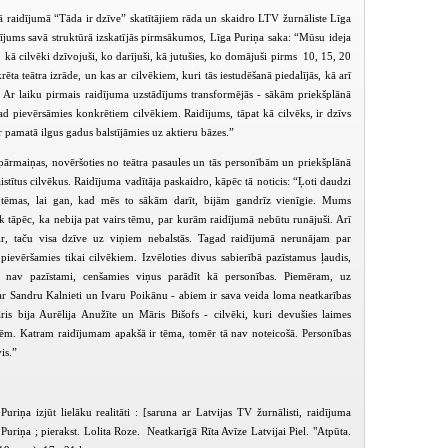
ā raidījumā “Tāda ir dzīve” skatītājiem rāda un skaidro LTV žurnāliste Līga
idījums savā struktūrā izskatījās pirmsākumos, Līga Puriņa saka: “Mūsu ideja
o, kā cilvēki dzīvojuši, ko darījuši, kā jutušies, ko domājuši pirms 10, 15, 20
ta teātra izrāde, un kas ar cilvēkiem, kuri tās iestudēšanā piedalījās, kā arī
. Ar laiku pirmais raidījuma uzstādījums transformējās - sākām priekšplānā
 tad pievērsāmies konkrētiem cilvēkiem. Raidījums, tāpat kā cilvēks, ir dzīvs
 pamatā ilgus gadus balstījāmies uz aktieru bāzes.”
pārmaiņas, novēršoties no teātra pasaules un tās personībām un priekšplānā
istītus cilvēkus. Raidījuma vadītāja paskaidro, kāpēc tā noticis: “Ļoti daudzi
s tēmas, lai gan, kad mēs to sākām darīt, bijām gandrīz vienīgie. Mums
āk tāpēc, ka nebija pat vairs tēmu, par kurām raidījumā nebūtu runājuši. Arī
k ir, taču visa dzīve uz viņiem nebalstās. Tagad raidījumā nerunājam par
evēršamies tikai cilvēkiem. Izvēloties divus sabierībā pazīstamus ļaudis,
t nav pazīstami, cenšamies viņus parādīt kā personības. Piemēram, uz
PIEEJAMS
PIEEJAMS
PIEEJ
PUBLISKAJĀS
PUBLISKAJĀS
PUBLISK
r Sandru Kalnieti un Ivaru Poikānu - abiem ir sava veida loma neatkarības
BIBLIOTĒKĀS
BIBLIOTĒKĀS
BIBLIOT
ris bija Aurēlija Anužīte un Māris Bišofs - cilvēki, kuri devušies laimes
. Katram raidījumam apakšā ir tēma, tomēr tā nav noteicošā. Personības
Tāda ir dzīve (2007-03-02)
Tāda ir dzīve (2007-03-12)
Tāda ir dzīve (
is.”
riņa izjūt lielāku realitāti : [saruna ar Latvijas TV žurnālisti, raidījuma
 Puriņa ; pierakst. Lolita Roze. Neatkarīgā Rīta Avīze Latvijai Piel. "Atpūta.