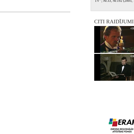
TV" ; Nr.33, Nr.192 (2005, 1
CITI RAIDĪJUM