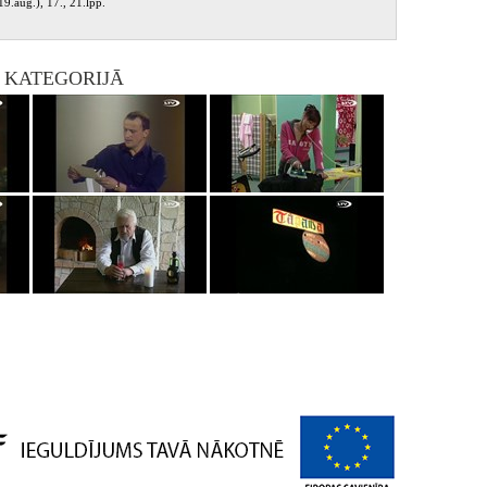
9.aug.), 17., 21.lpp.
I KATEGORIJĀ