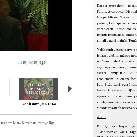
Kāda ir mūsu dzīve - to sav
Puriņa. Atceroties, kāds ra
bija parādīt starpību starp t
gadiem, kad tapa kāda konkrē
ar sabiedrību notiek šodien
izvirzīt iztirzājamas tēmas,
un laika gaitā mainās. Tomēr
Vēlāk raidījums piedzīvoja 
izvirzot bieži ar mākslu nesa
raidījumi iztirzā konkrēta
(0)
(0)
vajadzēja mainīties, jo vair
aktieru Latvijā ir tik, ci
problēmām un tēmām, bet pi
kuri bieži savā starpā pa
PIEEJAMS
PIEEJAMS
PUBLISKAJĀS
PUBLISKAJĀS
Neatkarības dienu runājām a
BIBLIOTĒKĀS
BIBLIOTĒKĀS
atgūšanā. Citā raidījumā pā
meklējumos uz svešām zemēm
Tāda ir dzīve (2006-12-14)
Tāda ir dzīve (2007-02-16)
vienojošais atnāk pats no sev
Avoti:
s režisore Māra Ķimele un mūziķe Ilga
Puriņa, Līga. Kāpēc Līga Pu
"Tāda ir dzīve" vad.] / Līga