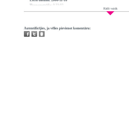
Ētera datumi:
2006-11-16
Hronometrāža:
0:33:02
Rādīt vairāk
Piedalās:
Puriņa Līga, Ķimele Māra, Reizniece Ilga
Producents:
Dumpe Daina
Režisors:
Lejiņa Virdžīnija
Redaktors:
Puriņa Līga
Autentificējies, ja vēlies pievienot komentāru:
Atskaņojams:
tikai bibliotēkās
Trešo pušu autortiesības:
Ir