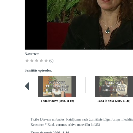
Novērtēt:
(0)
Saistītās epizodes:
PIEEJAMS
PIEEJAMS
PUBLISKAJĀS
PUBLISKAJĀS
BIBLIOTĒKĀS
BIBLIOTĒKĀS
Tāda ir dzīve (2006-11-02)
Tāda ir dzīve (2006-11-30)
Ticība Dievam un bailes. Raidījumu vada žurnāliste Līga Puriņa. Piedalā
Reizniece * Raid. varones arhīva materiālu kolāžā