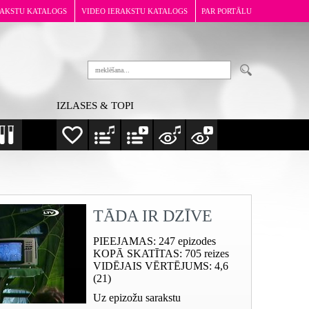
RAKSTU KATALOGS
VIDEO IERAKSTU KATALOGS
PAR PORTĀLU
IZLASES & TOPI
TĀDA IR DZĪVE
PIEEJAMAS
: 247 epizodes
KOPĀ SKATĪTAS
: 705 reizes
VIDĒJAIS VĒRTĒJUMS
: 4,6
(21)
Uz epizožu sarakstu