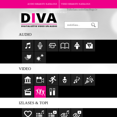
AUDIO IERAKSTU KATALOGS
VIDEO IERAKSTU KATALOGS
Tulkošanu nodrošina Hugo.lv
PAR PORTĀLU
AUDIO
VIDEO
IZLASES & TOPI