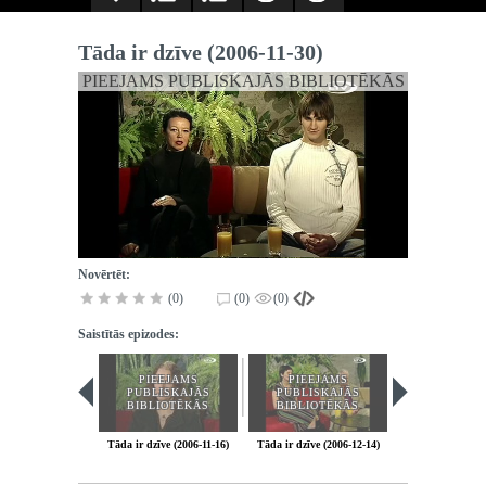
Tāda ir dzīve (2006-11-30)
PIEEJAMS PUBLISKAJĀS BIBLIOTĒKĀS
Novērtēt:
(0)
(0)
(0)
Saistītās epizodes:
PIEEJAMS
PIEEJAMS
PIEEJA
PUBLISKAJĀS
PUBLISKAJĀS
PUBLISK
BIBLIOTĒKĀS
BIBLIOTĒKĀS
BIBLIOT
Tāda ir dzīve (2006-11-16)
Tāda ir dzīve (2006-12-14)
Tāda ir dzīve (2