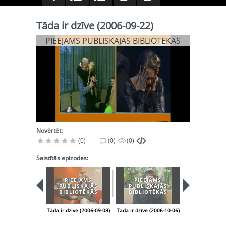
Tāda ir dzīve (2006-09-22)
PIEEJAMS PUBLISKAJĀS BIBLIOTĒKĀS
Novērtēt:
(0)
(0)
(0)
Saistītās epizodes:
PIEEJAMS
PIEEJAMS
PIEEJA
PUBLISKAJĀS
PUBLISKAJĀS
PUBLISK
BIBLIOTĒKĀS
BIBLIOTĒKĀS
BIBLIOT
Tāda ir dzīve (2006-09-08)
Tāda ir dzīve (2006-10-06)
Tāda ir dzīve (2