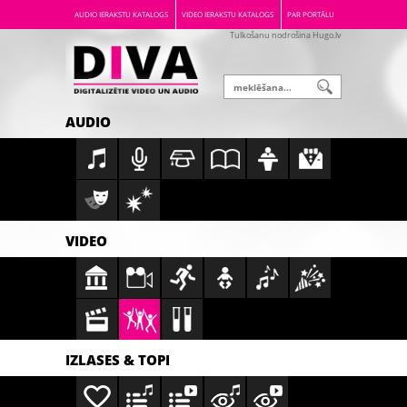
AUDIO IERAKSTU KATALOGS
VIDEO IERAKSTU KATALOGS
PAR PORTĀLU
Tulkošanu nodrošina Hugo.lv
AUDIO
VIDEO
IZLASES & TOPI