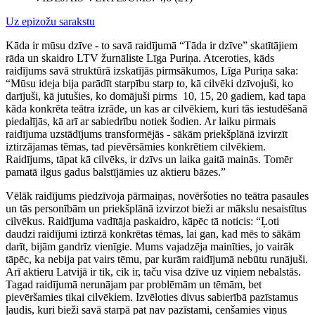
Uz epizožu sarakstu
Kāda ir mūsu dzīve - to savā raidījumā “Tāda ir dzīve” skatītājiem
rāda un skaidro LTV žurnāliste Līga Puriņa. Atceroties, kāds
raidījums savā struktūrā izskatījās pirmsākumos, Līga Puriņa saka:
“Mūsu ideja bija parādīt starpību starp to, kā cilvēki dzīvojuši, ko
darījuši, kā jutušies, ko domājuši pirms 10, 15, 20 gadiem, kad tapa
kāda konkrēta teātra izrāde, un kas ar cilvēkiem, kuri tās iestudēšanā
piedalījās, kā arī ar sabiedrību notiek šodien. Ar laiku pirmais
raidījuma uzstādījums transformējās - sākām priekšplānā izvirzīt
iztirzājamas tēmas, tad pievērsāmies konkrētiem cilvēkiem.
Raidījums, tāpat kā cilvēks, ir dzīvs un laika gaitā mainās. Tomēr
pamatā ilgus gadus balstījāmies uz aktieru bāzes.”
Vēlāk raidījums piedzīvoja pārmaiņas, novēršoties no teātra pasaules
un tās personībām un priekšplānā izvirzot bieži ar mākslu nesaistītus
cilvēkus. Raidījuma vadītāja paskaidro, kāpēc tā noticis: “Ļoti
daudzi raidījumi iztirzā konkrētas tēmas, lai gan, kad mēs to sākām
darīt, bijām gandrīz vienīgie. Mums vajadzēja mainīties, jo vairāk
tāpēc, ka nebija pat vairs tēmu, par kurām raidījumā nebūtu runājuši.
Arī aktieru Latvijā ir tik, cik ir, taču visa dzīve uz viņiem nebalstās.
Tagad raidījumā nerunājam par problēmām un tēmām, bet
pievēršamies tikai cilvēkiem. Izvēloties divus sabierībā pazīstamus
ļaudis, kuri bieži savā starpā pat nav pazīstami, cenšamies viņus