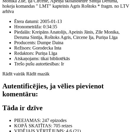
Monika Zīle, Ija Circene, Apeiņa skolasbiedre Sintija Deruma,
hokeja komandas " LMT" kapteinis Agris Roštoks * fragm. no LTV
arhīva
Ētera datumi:
2005-01-13
Hronometrāža:
0:34:35
Piedalās:
Kreipāns Anatolijs, Apeinis Jānis, Zīle Monika,
Deruma Sintija, Roštoks Agris, Circene Ija, Puriņa Līga
Producents:
Dumpe Daina
Režisors:
Gorodecka Inta
Redaktors:
Puriņa Līga
Atskaņojams:
tikai bibliotēkās
Trešo pušu autortiesības:
Ir
Rādīt vairāk
Rādīt mazāk
Autentificējies, ja vēlies pievienot
komentāru:
Tāda ir dzīve
PIEEJAMAS
: 247 epizodes
KOPĀ SKATĪTAS
: 705 reizes
VIDĒJAIS VĒRTĒJUMS
: 4,6 (21)