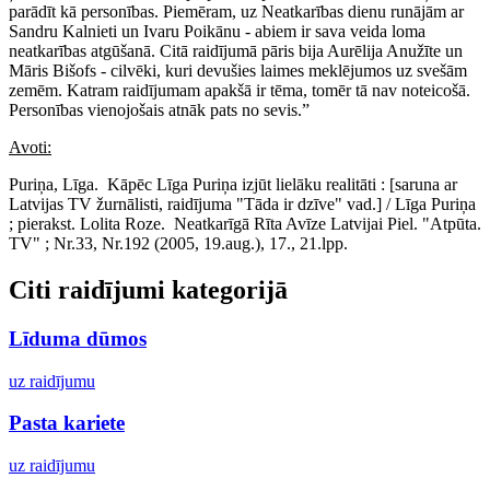
parādīt kā personības. Piemēram, uz Neatkarības dienu runājām ar
Sandru Kalnieti un Ivaru Poikānu - abiem ir sava veida loma
neatkarības atgūšanā. Citā raidījumā pāris bija Aurēlija Anužīte un
Māris Bišofs - cilvēki, kuri devušies laimes meklējumos uz svešām
zemēm. Katram raidījumam apakšā ir tēma, tomēr tā nav noteicošā.
Personības vienojošais atnāk pats no sevis.”
Avoti:
Puriņa, Līga. Kāpēc Līga Puriņa izjūt lielāku realitāti : [saruna ar
Latvijas TV žurnālisti, raidījuma "Tāda ir dzīve" vad.] / Līga Puriņa
; pierakst. Lolita Roze. Neatkarīgā Rīta Avīze Latvijai Piel. "Atpūta.
TV" ; Nr.33, Nr.192 (2005, 19.aug.), 17., 21.lpp.
Citi raidījumi kategorijā
Līduma dūmos
uz raidījumu
Pasta kariete
uz raidījumu