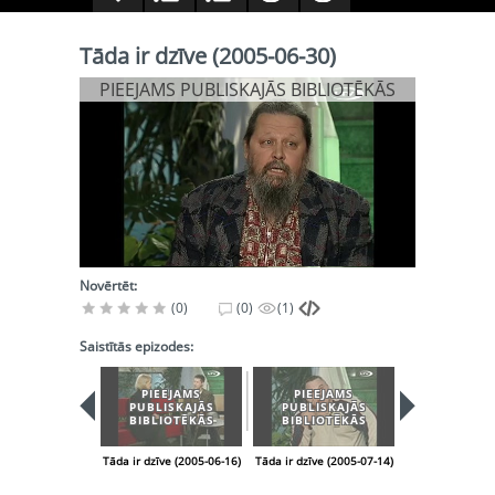
Tāda ir dzīve (2005-06-30)
PIEEJAMS PUBLISKAJĀS BIBLIOTĒKĀS
Novērtēt:
(0)
(0)
(1)
Saistītās epizodes:
PIEEJAMS
PIEEJAMS
PIEEJA
PUBLISKAJĀS
PUBLISKAJĀS
PUBLISK
BIBLIOTĒKĀS
BIBLIOTĒKĀS
BIBLIOT
Tāda ir dzīve (2005-06-16)
Tāda ir dzīve (2005-07-14)
Tāda ir dzīve (2