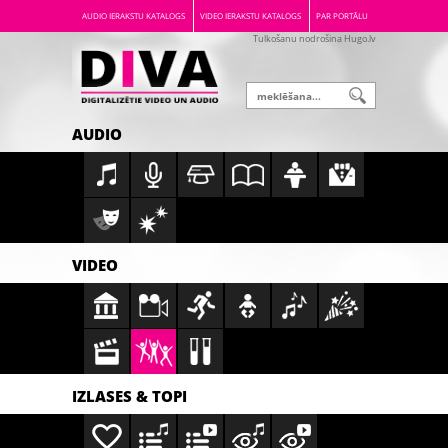
AUDIO IERAKSTU KATALOGS
VIDEO IERAKSTU KATALOGS
PAR PORTĀLU
Tulkošanu nodrošina Hugo.lv
AUDIO
VIDEO
IZLASES & TOPI