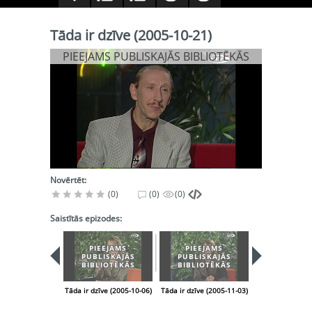
Tāda ir dzīve (2005-10-21)
PIEEJAMS PUBLISKAJĀS BIBLIOTĒKĀS
Novērtēt:
(0)
(0)
(0)
Saistītās epizodes:
PIEEJAMS
PIEEJAMS
PIEEJA
PUBLISKAJĀS
PUBLISKAJĀS
PUBLISK
BIBLIOTĒKĀS
BIBLIOTĒKĀS
BIBLIOT
Tāda ir dzīve (2005-10-06)
Tāda ir dzīve (2005-11-03)
Tāda ir dzīve (2