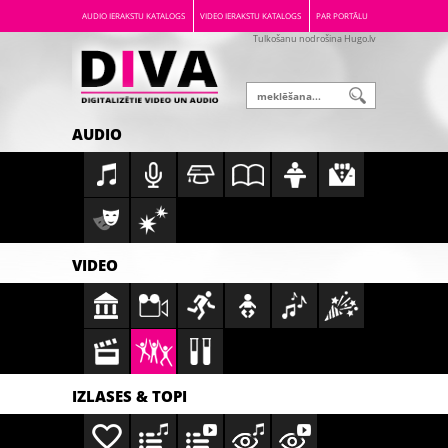
AUDIO IERAKSTU KATALOGS
VIDEO IERAKSTU KATALOGS
PAR PORTĀLU
Tulkošanu nodrošina Hugo.lv
AUDIO
VIDEO
IZLASES & TOPI