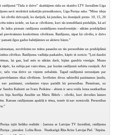
ā raidījumā “Tāda ir dzīve” skatītājiem rāda un skaidro LTV žurnāliste Līga
idījums savā struktūrā izskatījās pirmsākumos, Līga Puriņa saka: “Mūsu ideja
o, kā cilvēki dzīvojuši, ko darījuši, kā jutušies, ko domājuši pirms 10, 15, 20
ta teātra izrāde, un kas ar cilvēkiem, kuri tās iestudēšanā piedalījās, kā arī
. Ar laiku pirmais raidījuma uzstādījums transformējās - sākām priekšplānā
 tad pievērsāmies konkrētiem cilvēkiem. Raidījums, tāpat kā cilvēks, ir dzīvs
 pamatā ilgus gadus balstījāmies uz aktieru bāzes.”
pārmaiņas, novēršoties no teātra pasaules un tās personībām un priekšplānā
istītus cilvēkus. Raidījuma vadītāja paskaidro, kāpēc tā noticis: “Ļoti daudzi
s tēmas, lai gan, kad mēs to sākām darīt, bijām gandrīz vienīgie. Mums
āk tāpēc, ka nebija pat vairs tēmu, par kurām raidījumā nebūtu runājuši. Arī
k ir, taču visa dzīve uz viņiem nebalstās. Tagad raidījumā nerunājam par
evēršamies tikai cilvēkiem. Izvēloties divus sabierībā pazīstamus ļaudis,
t nav pazīstami, cenšamies viņus parādīt kā personības. Piemēram, uz
PIEEJAMS
PIEEJAMS
PIEEJ
PUBLISKAJĀS
PUBLISKAJĀS
PUBLISK
r Sandru Kalnieti un Ivaru Poikānu - abiem ir sava veida loma neatkarības
BIBLIOTĒKĀS
BIBLIOTĒKĀS
BIBLIOT
ris bija Aurēlija Anužīte un Māris Bišofs - cilvēki, kuri devušies laimes
. Katram raidījumam apakšā ir tēma, tomēr tā nav noteicošā. Personības
Tāda ir dzīve (2005-08-25)
Tāda ir dzīve (2005-09-08)
Tāda ir dzīve (
is.”
riņa izjūt lielāku realitāti : [saruna ar Latvijas TV žurnālisti, raidījuma
 Puriņa ; pierakst. Lolita Roze. Neatkarīgā Rīta Avīze Latvijai Piel. "Atpūta.