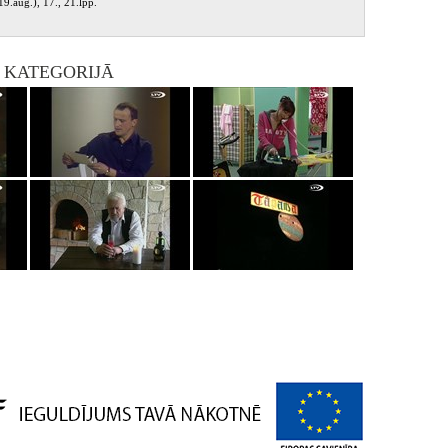
9.aug.), 17., 21.lpp.
I KATEGORIJĀ