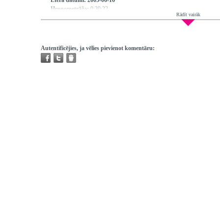
Ētera datumi:
2005-06-16
Hronometrāža:
0:30:32
Rādīt vairāk
Piedalās:
Ozoliņa Lilita, Daņiļevičs Andris, Puriņa Līga
Producents:
Dumpe Daina
Režisors:
Lejiņa Virdžīnija
Redaktors:
Puriņa Līga
Autentificējies, ja vēlies pievienot komentāru:
Atskaņojams:
tikai bibliotēkās
Trešo pušu autortiesības:
Ir