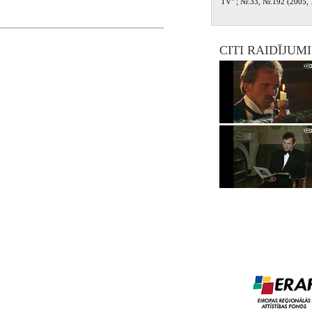
TV" ; Nr.33, Nr.192 (2005, 1
CITI RAIDĪJUM