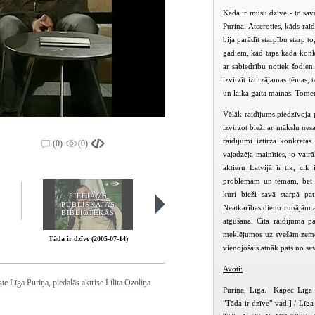
Kāda ir mūsu dzīve - to sav
Puriņa. Atceroties, kāds ra
bija parādīt starpību starp t
gadiem, kad tapa kāda konkrē
ar sabiedrību notiek šodien
izvirzīt iztirzājamas tēmas,
un laika gaitā mainās. Tomēr
Vēlāk raidījums piedzīvoja 
izvirzot bieži ar mākslu nesa
raidījumi iztirzā konkrēta
(0)
(0)
vajadzēja mainīties, jo vair
aktieru Latvijā ir tik, ci
problēmām un tēmām, bet pi
kuri bieži savā starpā pa
PIEEJAMS
PIEEJAMS
PUBLISKAJĀS
PUBLISKAJĀS
Neatkarības dienu runājām a
BIBLIOTĒKĀS
BIBLIOTĒKĀS
atgūšanā. Citā raidījumā pā
meklējumos uz svešām zemēm
Tāda ir dzīve (2005-07-14)
Tāda ir dzīve (2005-08-11)
vienojošais atnāk pats no sev
Avoti:
e Līga Puriņa, piedalās aktrise Lilita Ozoliņa
Puriņa, Līga. Kāpēc Līga Pu
"Tāda ir dzīve" vad.] / Līga