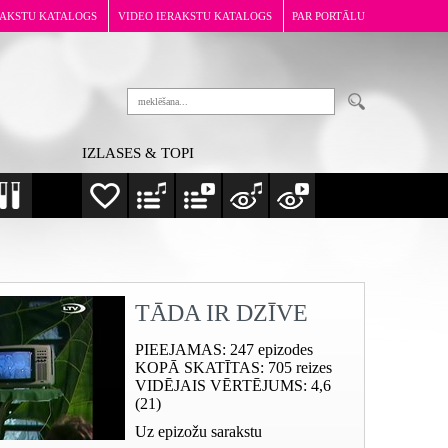
RAKSTU KATALOGS
VIDEO IERAKSTU KATALOGS
PAR PORTĀLU
IZLASES & TOPI
TĀDA IR DZĪVE
PIEEJAMAS
: 247 epizodes
KOPĀ SKATĪTAS
: 705 reizes
VIDĒJAIS VĒRTĒJUMS
: 4,6
(21)
Uz epizožu sarakstu