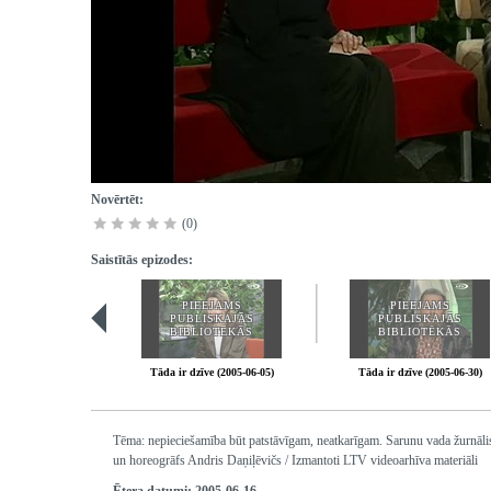
Novērtēt:
(0)
Saistītās epizodes:
PIEEJAMS
PIEEJAMS
PUBLISKAJĀS
PUBLISKAJĀS
BIBLIOTĒKĀS
BIBLIOTĒKĀS
Tāda ir dzīve (2005-06-05)
Tāda ir dzīve (2005-06-30)
Tēma: nepieciešamība būt patstāvīgam, neatkarīgam. Sarunu vada žurnālist
un horeogrāfs Andris Daņiļēvičs / Izmantoti LTV videoarhīva materiāli