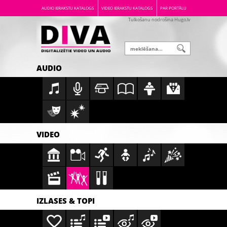
AUDIO IERAKSTU KATALOGS
VIDEO IERAKSTU KATALOGS
PAR PORTĀLU
Tulkošanu nodrošina Hugo.lv
AUDIO
VIDEO
IZLASES & TOPI