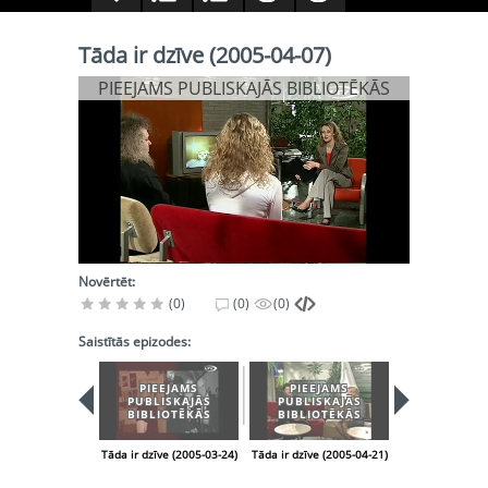
Tāda ir dzīve (2005-04-07)
PIEEJAMS PUBLISKAJĀS BIBLIOTĒKĀS
Novērtēt:
(0)
(0)
(0)
Saistītās epizodes:
PIEEJAMS
PIEEJAMS
PIEEJA
PUBLISKAJĀS
PUBLISKAJĀS
PUBLISK
BIBLIOTĒKĀS
BIBLIOTĒKĀS
BIBLIOT
Tāda ir dzīve (2005-03-24)
Tāda ir dzīve (2005-04-21)
Tāda ir dzīve (2