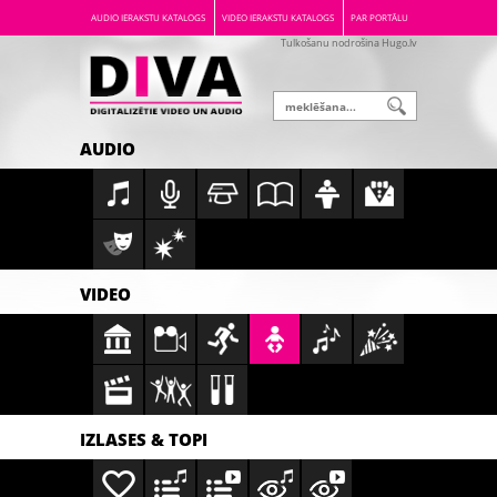
AUDIO IERAKSTU KATALOGS
VIDEO IERAKSTU KATALOGS
PAR PORTĀLU
Tulkošanu nodrošina Hugo.lv
AUDIO
VIDEO
IZLASES & TOPI