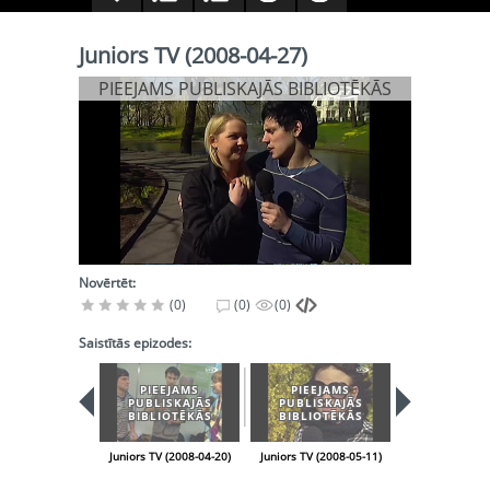
Juniors TV (2008-04-27)
PIEEJAMS PUBLISKAJĀS BIBLIOTĒKĀS
Novērtēt:
(0)
(0)
(0)
Saistītās epizodes:
PIEEJAMS
PIEEJAMS
PIEEJA
PUBLISKAJĀS
PUBLISKAJĀS
PUBLISK
BIBLIOTĒKĀS
BIBLIOTĒKĀS
BIBLIOT
Juniors TV (2008-04-20)
Juniors TV (2008-05-11)
Juniors TV (200