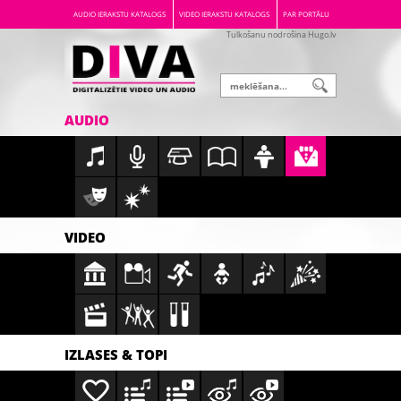
AUDIO IERAKSTU KATALOGS
VIDEO IERAKSTU KATALOGS
PAR PORTĀLU
Tulkošanu nodrošina Hugo.lv
AUDIO
VIDEO
IZLASES & TOPI