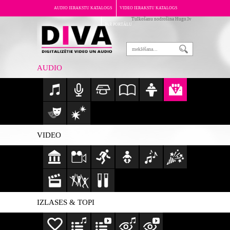
AUDIO IERAKSTU KATALOGS
VIDEO IERAKSTU KATALOGS
Tulkošanu nodrošina Hugo.lv
PAR PORTĀLU
AUDIO
VIDEO
IZLASES & TOPI