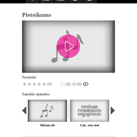
Pieteikums
Novērtēt:
(0)
(0)
(0)
Saistītās epizodes:
PIEEJAMS
PUBLISKAJĀS
BIBLIOTĒKĀS
Mūžam zili
Lūk, roze zied
Pieteiku