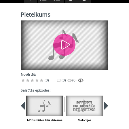
Pieteikums
Novērtēt:
(0)
(0)
(0)
Saistītās epizodes:
PIEEJAMS
PUBLISKAJĀS
BIBLIOTĒKĀS
Mūžu mūžos būs dziesma
Melodijas
Pieteiku