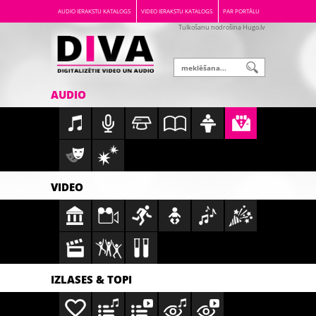
AUDIO IERAKSTU KATALOGS
VIDEO IERAKSTU KATALOGS
PAR PORTĀLU
Tulkošanu nodrošina Hugo.lv
AUDIO
VIDEO
IZLASES & TOPI