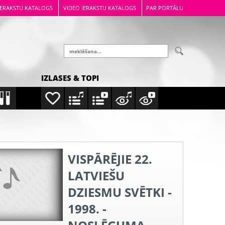
IERAKSTU KATALOGS
VIDEO IERAKSTU KATALOGS
PAR PORTĀLU
IZLASES & TOPI
VISPĀRĒJIE 22.
LATVIEŠU
DZIESMU SVĒTKI -
1998. -