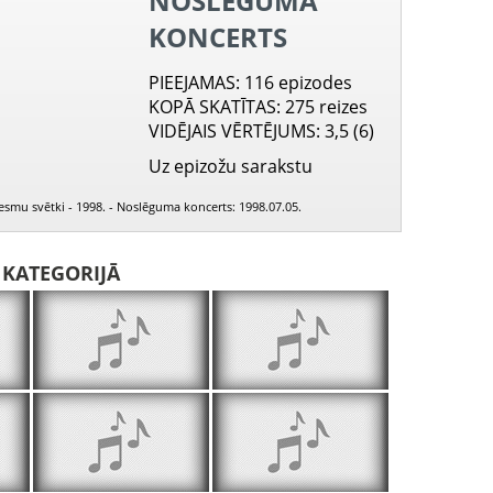
NOSLĒGUMA
KONCERTS
PIEEJAMAS
: 116 epizodes
KOPĀ SKATĪTAS
: 275 reizes
VIDĒJAIS VĒRTĒJUMS
: 3,5 (6)
Uz epizožu sarakstu
ziesmu svētki - 1998. - Noslēguma koncerts: 1998.07.05.
I KATEGORIJĀ
PIEEJAMS
PUBLISKAJĀS
BIBLIOTĒKĀS
Lūk, roze zied
Pieteikums
Rozēm kaisu 