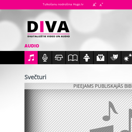
Tulkošanu nodrošina Hugo.lv
AUDIO
Svečturi
PIEEJAMS PUBLISKAJĀS BI