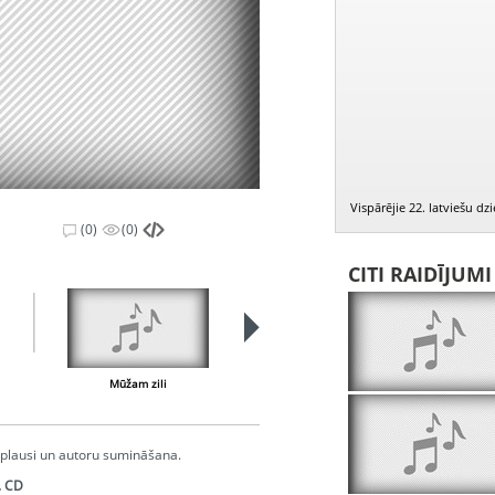
Vispārējie 22. latviešu d
(0)
(0)
CITI RAIDĪJUM
Mūžam zili
Pieteikums
 Aplausi un autoru sumināšana.
. CD