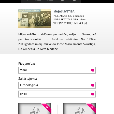
MĀJAS SVĒTĪBA
PIEEJAMAS
: 139 epizodes
KOPĀ SKATĪTAS
: 399 reizes
VIDĒJAIS VĒRTĒJUMS
: 4,3 (6)
Mājas svētība - raidījums par sadzīvi, māju un ģimeni, arī
par tradicionālām un folkloras vērtībām. No 1994.–
2003.gadam raidījumu veido Inese Mača, Imants Skrastiņš,
Lia Guļevska un Iveta Medene.
Pieejamība:
Visur
Sakārtojums:
Hronoloģiski
(visi)