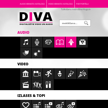
AUDIO IERAKSTU KATALOGS
VIDEO IERAKSTU KATALOGS
PAR PORTĀLU
Tulkošanu nodrošina Hugo.lv
AUDIO
VIDEO
IZLASES & TOPI