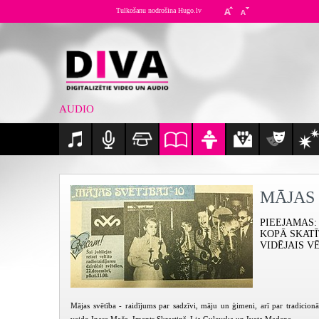
Tulkošanu nodrošina Hugo.lv
AUDIO
MĀJAS
PIEEJAMAS
:
KOPĀ SKAT
VIDĒJAIS V
Mājas svētība - raidījums par sadzīvi, māju un ģimeni, arī par tradici