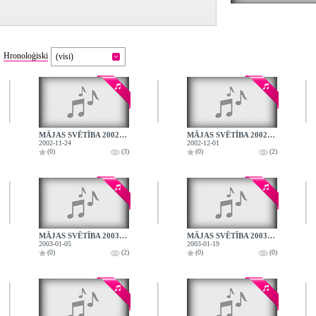
Hronoloģiski
(visi)
MĀJAS SVĒTĪBA 2002.11.24.
MĀJAS SVĒTĪBA 2002.12.01.
2002-11-24
2002-12-01
(0)
(3)
(0)
(2)
MĀJAS SVĒTĪBA 2003.01.05.
MĀJAS SVĒTĪBA 2003.01.19.
2003-01-05
2003-01-19
(0)
(2)
(0)
(0)