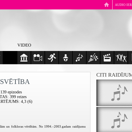
AUDIO IE
VIDEO
CITI RAIDĪJU
 SVĒTĪBA
 139 epizodes
ĪTAS
: 399 reizes
ĒRTĒJUMS
: 4,3 (6)
onālām un folkloras vērtībām. No 1994.–2003.gadam raidījumu