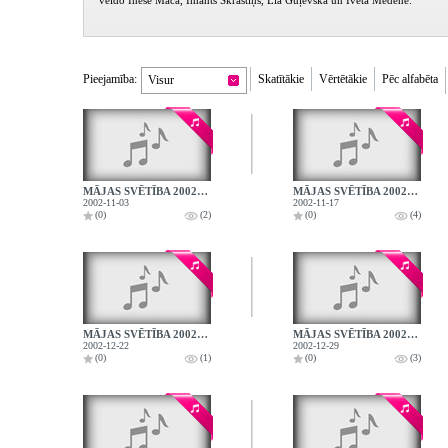
veido Inese Mača, Imants Skrastiņš, Lia Guļevska un Iveta Medene.
Pieejamība:
Skatītākie
Vērtētākie
Pēc alfabēta
Visur
MĀJAS SVĒTĪBA 2002.11.03.
MĀJAS SVĒTĪBA 2002.11.17.
2002-11-03
2002-11-17
(0)
(2)
(0)
(4)
MĀJAS SVĒTĪBA 2002.12.22.
MĀJAS SVĒTĪBA 2002.12.29.
2002-12-22
2002-12-29
(0)
(1)
(0)
(3)