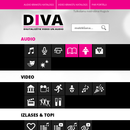
AUDIO IERAKSTU KATALOGS
VIDEO IERAKSTU KATALOGS
PAR PORTĀLU
Tulkošanu nodrošina Hugo.lv
AUDIO
VIDEO
IZLASES & TOPI