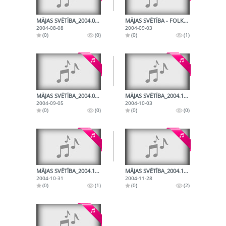
MĀJAS SVĒTĪBA_2004.08.08_TRĪS KURZEMNIEKU ĢIMENES
MĀJAS SVĒTĪBA - FOLKLORAS FESTIVĀLS UNGĀRIJĀ - RUDENS TALKU LAIKS
2004-08-08
2004-09-03
(0)
(0)
(0)
(1)
MĀJAS SVĒTĪBA_2004.09.05_FOLKLORIĀDE UNGĀRIJĀ, TALKAS, STOPOŠANA
MĀJAS SVĒTĪBA_2004.10.03_SEŠI IEPAZĪŠANĀS STĀSTI
2004-09-05
2004-10-03
(0)
(0)
(0)
(0)
MĀJAS SVĒTĪBA_2004.10.31_MĀRTIŅI, VEĻU LAIKS, PUZURI
MĀJAS SVĒTĪBA_2004.11.28_DIVU LAUKU ĢIMEŅU STĀSTI UN FILOZOFS MŪRNIEKS
2004-10-31
2004-11-28
(0)
(1)
(0)
(2)