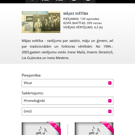
MĀJAS SVĒTĪBA
PIEEJAMAS
: 139 epizodes
KOPĀ SKATĪTAS
: 399 reizes
VIDĒJAIS VĒRTĒJUMS
: 4,3 (6)
Mājas svētība - raidījums par sadzīvi, māju un ģimeni, arī
par tradicionālām un folkloras vērtībām. No 1994.–
2003.gadam raidījumu veido Inese Mača, Imants Skrastiņš,
Lia Guļevska un Iveta Medene.
Pieejamība:
Visur
Sakārtojums:
Hronoloģiski
(visi)