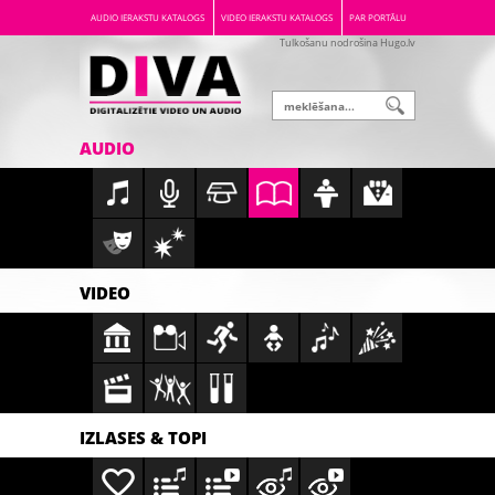
AUDIO IERAKSTU KATALOGS
VIDEO IERAKSTU KATALOGS
PAR PORTĀLU
Tulkošanu nodrošina Hugo.lv
AUDIO
VIDEO
IZLASES & TOPI