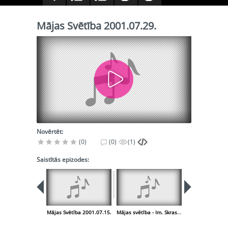
Mājas Svētība 2001.07.29.
Novērtēt:
(0)
(0)
(1)
Saistītās epizodes:
Mājas Svētība 2001.07.15.
Mājas svētība - Im. Skrastiņam 60, G. Cilinskim - 70
Mājas Svētība 2