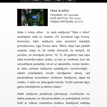
TĀDA IR DZĪVE
PIEEJAMAS
: 247 epizodes
KOPĀ SKATĪTAS
: 705 reizes
VIDĒJAIS VĒRTĒJUMS
: 4,6 (21)
Kāda ir mūsu dzīve - to savā raidījumā “Tāda ir dzīve”
skatītājiem rāda un skaidro LTV žurnāliste Līga Puriņa.
Atceroties, kāds raidījums savā struktūrā izskatījās
pirmsākumos, Līga Puriņa saka: “Mūsu ideja bija parādīt
starpību starp to, kā cilvēki dzīvojuši, ko darījuši, kā
jutušies, ko domājuši pirms 10, 15, 20 gadiem, kad tapa
kāda konkrēta teātra izrāde, un kas ar cilvēkiem, kuri tās
iestudēšanā piedalījās, kā arī ar sabiedrību notiek šodien.
Ar laiku pirmais raidījuma uzstādījums transformējās -
sākām priekšplānā izvirzīt iztirzājamas tēmas, tad
pievērsāmies konkrētiem cilvēkiem. Raidījums, tāpat kā
cilvēks, ir dzīvs un laika gaitā mainās. Tomēr pamatā ilgus
gadus balstījāmies uz aktieru bāzes.”
Vēlāk raidījums piedzīvoja pārmaiņas, novēršoties no
teātra pasaules un tās personībām un priekšplānā izvirzot
bieži ar mākslu nesaistītus cilvēkus. Raidījuma vadītāja