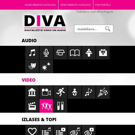
AUDIO IERAKSTU KATALOGS
VIDEO IERAKSTU KATALOGS
PAR PORTĀLU
Tulkošanu nodrošina Hugo.lv
AUDIO
VIDEO
IZLASES & TOPI