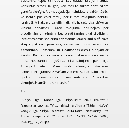
paskaidro, kāpēc tā noticis: “Ļoti daudzi raidījumi iztirzā
konkrētas tēmas, lai gan, kad mēs to sākām darīt, bijām
gandrīz vienīgie. Mums vajadzēja mainīties, jo vairāk tāpēc,
ka nebija pat vairs tēmu, par kurām raidījumā nebūtu
runājuši. Arī aktieru Latvijā ir tik, cik ir, taču visa dzīve uz
viņiem nebalstās. Tagad raidījumā nerunājam par
problēmām un tēmām, bet pievēršamies tikai cilvēkiem.
Izvēloties divus sabierībā pazīstamus ļaudis, kuri bieži savā
starpā pat nav pazīstami, cenšamies viņus parādīt kā
personības. Piemēram, uz Neatkarības dienu runājām ar
Sandru Kalnieti un Ivaru Poikānu - abiem ir sava veida
loma neatkarības atgūšanā. Citā raidījumā pāris bija
Aurēlija Anužīte un Māris Bišofs - cilvēki, kuri devušies
laimes meklējumos uz svešām zemēm. Katram raidījumam
apakšā ir tēma, tomēr tā nav noteicošā. Personības
vienojošais atnāk pats no sevis.”
Avoti:
Puriņa, Līga. Kāpēc Līga Puriņa izjūt lielāku realitāti :
[saruna ar Latvijas TV žurnālisti, raidījuma "Tāda ir dzīve"
vad.] / Līga Puriņa ; pierakst. Lolita Roze. Neatkarīgā Rīta
Avīze Latvijai Piel. "Atpūta. TV" ; Nr.33, Nr.192 (2005,
19.aug.), 17., 21.lpp.