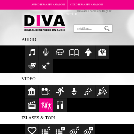
AUDIO IERAKSTU KATALOGS
VIDEO IERAKSTU KATALOGS
Tulkošanu nodrošina Hugo.lv
PAR PORTĀLU
AUDIO
VIDEO
IZLASES & TOPI