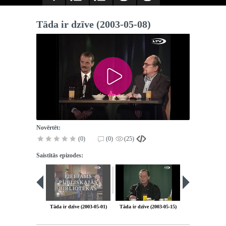
Tāda ir dzīve (2003-05-08)
Novērtēt:
(0)
(0)
(25)
Saistītās epizodes:
PIEEJAMS
PUBLISKAJĀS
BIBLIOTĒKĀS
Tāda ir dzīve (2003-05-01)
Tāda ir dzīve (2003-05-15)
Tāda ir dzīve (2