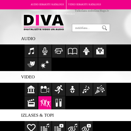
AUDIO IERAKSTU KATALOGS
VIDEO IERAKSTU KATALOGS
Tulkošanu nodrošina Hugo.lv
PAR PORTĀLU
AUDIO
VIDEO
IZLASES & TOPI