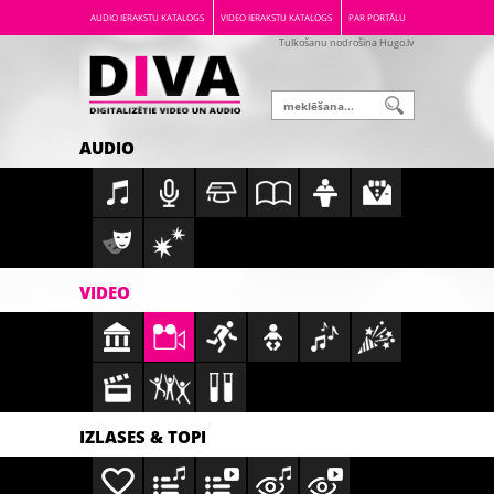
AUDIO IERAKSTU KATALOGS
VIDEO IERAKSTU KATALOGS
PAR PORTĀLU
Tulkošanu nodrošina Hugo.lv
AUDIO
VIDEO
IZLASES & TOPI