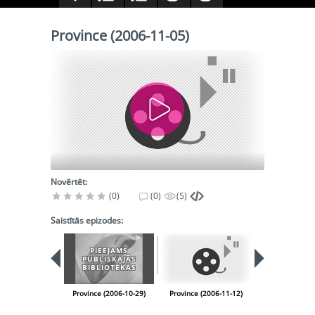
Province (2006-11-05)
Novērtēt:
(0)
(0)
(5)
Saistītās epizodes:
PIEEJAMS
PUBLISKAJĀS
BIBLIOTĒKĀS
Province (2006-10-29)
Province (2006-11-12)
Province (200