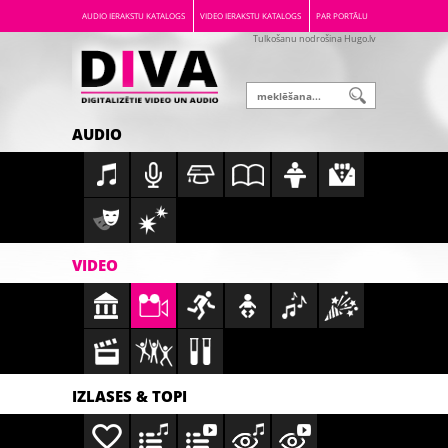
AUDIO IERAKSTU KATALOGS
VIDEO IERAKSTU KATALOGS
PAR PORTĀLU
Tulkošanu nodrošina Hugo.lv
AUDIO
VIDEO
IZLASES & TOPI