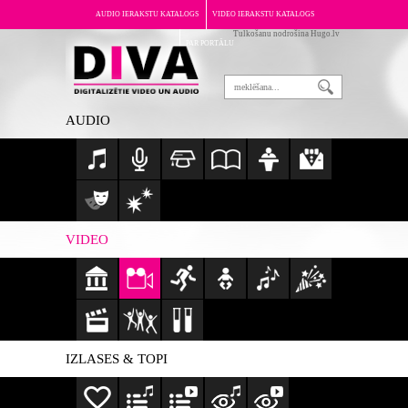
AUDIO IERAKSTU KATALOGS
VIDEO IERAKSTU KATALOGS
Tulkošanu nodrošina Hugo.lv
PAR PORTĀLU
AUDIO
VIDEO
IZLASES & TOPI