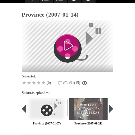
Province (2007-01-14)
Novērtēt:
(0)
(0)
(15)
Saistītās epizodes:
PIEEJAMS
PUBLISKAJĀS
BIBLIOTĒKĀS
Province (2007-01-07)
Province (2007-01-21)
Province (2007