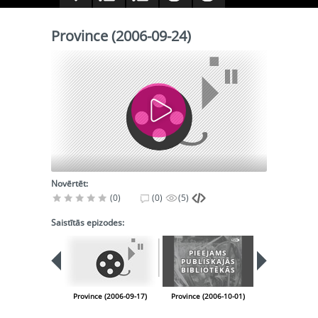
Province (2006-09-24)
Novērtēt:
(0)
(0)
(5)
Saistītās epizodes:
PIEEJAMS
PUBLISKAJĀS
BIBLIOTĒKĀS
Province (2006-09-17)
Province (2006-10-01)
Province (200