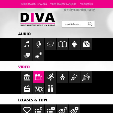
AUDIO IERAKSTU KATALOGS
VIDEO IERAKSTU KATALOGS
PAR PORTĀLU
Tulkošanu nodrošina Hugo.lv
AUDIO
VIDEO
IZLASES & TOPI