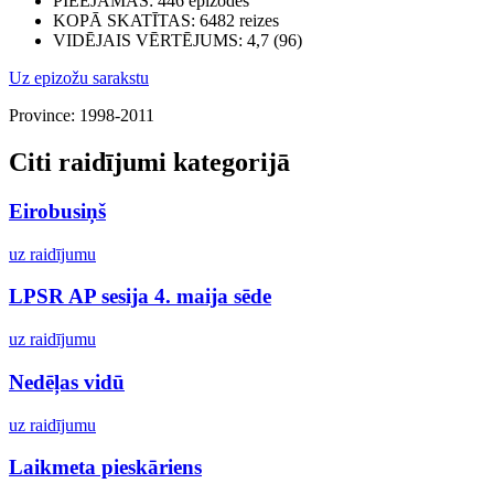
PIEEJAMAS
: 446 epizodes
KOPĀ SKATĪTAS
: 6482 reizes
VIDĒJAIS VĒRTĒJUMS
: 4,7 (96)
Uz epizožu sarakstu
Province: 1998-2011
Citi raidījumi kategorijā
Eirobusiņš
uz raidījumu
LPSR AP sesija 4. maija sēde
uz raidījumu
Nedēļas vidū
uz raidījumu
Laikmeta pieskāriens