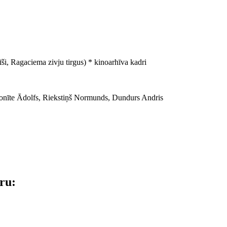
ši, Ragaciema zivju tirgus) * kinoarhīva kadri
onīte Ādolfs, Riekstiņš Normunds, Dundurs Andris
āru: