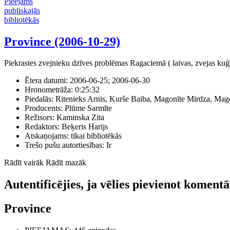
Pieejams
publiskajās
bibliotēkās
Province (2006-10-29)
Piekrastes zvejnieku dzīves problēmas Ragaciemā ( laivas, zvejas kuģī
Ētera datumi:
2006-06-25; 2006-06-30
Hronometrāža:
0:25:32
Piedalās:
Ritenieks Arnis, Kurše Baiba, Magonīte Mirdza, Mag
Producents:
Plūme Sarmīte
Režisors:
Kaminska Zita
Redaktors:
Beķeris Harijs
Atskaņojams:
tikai bibliotēkās
Trešo pušu autortiesības:
Ir
Rādīt vairāk
Rādīt mazāk
Autentificējies, ja vēlies pievienot koment
Province