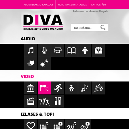
AUDIO IERAKSTU KATALOGS
VIDEO IERAKSTU KATALOGS
PAR PORTĀLU
Tulkošanu nodrošina Hugo.lv
AUDIO
VIDEO
IZLASES & TOPI