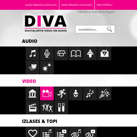
AUDIO IERAKSTU KATALOGS
VIDEO IERAKSTU KATALOGS
PAR PORTĀLU
Tulkošanu nodrošina Hugo.lv
AUDIO
VIDEO
IZLASES & TOPI