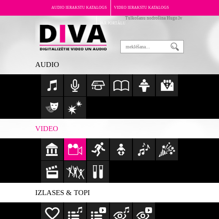
AUDIO IERAKSTU KATALOGS
VIDEO IERAKSTU KATALOGS
Tulkošanu nodrošina Hugo.lv
PAR PORTĀLU
AUDIO
VIDEO
IZLASES & TOPI