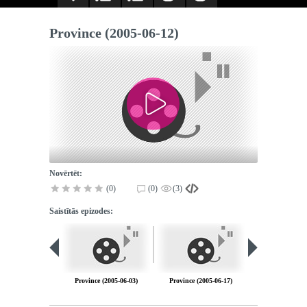
Province (2005-06-12)
Novērtēt:
(0)
(0)
(3)
Saistītās epizodes:
Province (2005-06-03)
Province (2005-06-17)
Province (2005