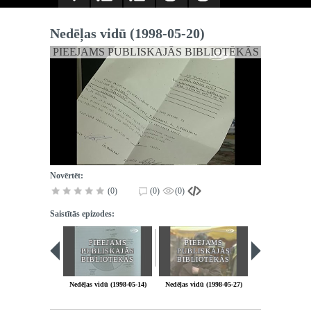
Nedēļas vidū (1998-05-20)
PIEEJAMS PUBLISKAJĀS BIBLIOTĒKĀS
Novērtēt:
(0)
(0)
(0)
Saistītās epizodes:
PIEEJAMS
PIEEJAMS
PIEEJA
PUBLISKAJĀS
PUBLISKAJĀS
PUBLISK
BIBLIOTĒKĀS
BIBLIOTĒKĀS
BIBLIOT
Nedēļas vidū (1998-05-14)
Nedēļas vidū (1998-05-27)
Nedēļas vidū (19