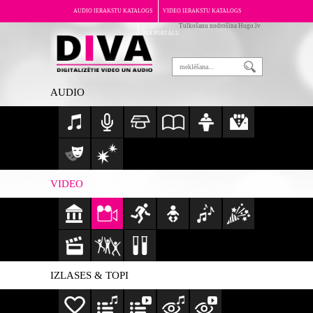
AUDIO IERAKSTU KATALOGS
VIDEO IERAKSTU KATALOGS
Tulkošanu nodrošina Hugo.lv
PAR PORTĀLU
AUDIO
VIDEO
IZLASES & TOPI