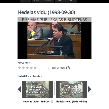
Nedēļas vidū (1998-09-30)
PIEEJAMS PUBLISKAJĀS BIBLIOTĒKĀS
Novērtēt:
(0)
(0)
(0)
Saistītās epizodes:
PIEEJAMS
PIEEJAMS
PIEEJA
PUBLISKAJĀS
PUBLISKAJĀS
PUBLISK
BIBLIOTĒKĀS
BIBLIOTĒKĀS
BIBLIOT
Nedēļas vidū (1998-09-17)
Nedēļas vidū (1998-09-30)
Nedēļas vidū (1