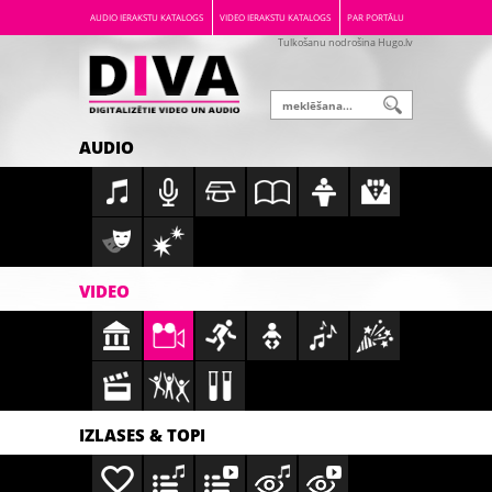
AUDIO IERAKSTU KATALOGS
VIDEO IERAKSTU KATALOGS
PAR PORTĀLU
Tulkošanu nodrošina Hugo.lv
AUDIO
VIDEO
IZLASES & TOPI