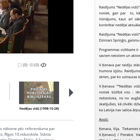
Raidījums “Nedēļas vidū” 
notiek, gan par to, kā 
risinājums, kaut arī s
konkrētai nedēļai aktuāl
Raidījuma “Nedēļas vidū” 
Dzintars Spriņģis, gaismu 
Programmas vizītkarte ir d
saviem tekstiem un aktie
(0)
(0)
V.Ķenava par raidīju stā
humora izjūtu. Raidījuma 
skrien, par ko uztraucas t
V.Ķenava: “”Nedēļas vid
PIEEJAMS
PIEEJAMS
notiek būtībā viss - t
PUBLISKAJĀS
PUBLISKAJĀS
BIBLIOTĒKĀS
BIBLIOTĒKĀS
redzesloka, ne no augš
skatījušies, kā cilvēki dz
Nedēļas vidū (1998-10-28)
Nedēļas vidū (1998-11-05)
N
ka Latvija nav saliņa ārpus
Avoti:
odas nākotne pēc referenduma par
Ķenava, Vija. Tiekamies t
s, Rīgas 10.vidusskola. Stāsta
V.Ķenavu] / Pierakst. Val
ētājs Dzintars Ābiķis, 6.Saeimas