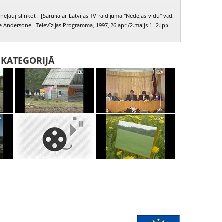
neļauj slinkot : [Saruna ar Latvijas TV raidījuma "Nedēļas vidū" vad.
e Andersone. Televīzijas Programma, 1997, 26.apr./2.maijs 1.-2.lpp.
I KATEGORIJĀ