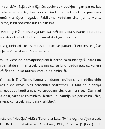
ir par dzīvi. Tajā tiek mēģināts apvienot viedokļus - gan par to, kas
cilvēki uztver to, kas notiek. Raidījumā tiek meklēts pozitīvais
ākumā viss šķiet negatīvi. Raidījuma kodolam tika ņemta viena,
a tēma, kuru noslēdza rūķu pielikums.
veidotāji ir žurnāliste Vija Ķenava, režisore Alda Kalvāne, operators
meistars Arvils Ambults un žurnālists Aigars Bērziņš.
ivi gudrinieki - lelles, kuras ļoti dzīvīgas padarījuši Armīns Lejiņš ar
ri Jānis Kirmuška un Andis Zūzens.
sta, ka viens no pamatprincipiem ir nekad nezaudēt gaišu skatu un
pamatideja ir, lai cilvēki vismaz uz īsu brīdi padomātu, uz kurieni
ieši šobrīd un ko būtisku varbūt ir piemirsuši.
ū” - tas ir šī brīža notikumu un domu raidījums, jo nedēļas vidū
PIEEJAMS
PIEEJAMS
PIEEJ
ēmas diktē dzīve. Mēs cenšamies paskatīties uz tām no dienišķā
PUBLISKAJĀS
PUBLISKAJĀS
PUBLISK
BIBLIOTĒKĀS
BIBLIOTĒKĀS
BIBLIOT
as, uzdodot jautājumus, ko uzdodam cits citam un sev. Esam arī
īvo citur, sākot ar kaimiņiem Lietuvā un Igaunijā, un pārliecinājušies,
edēļas vidū (1998-11-12)
Nedēļas vidū (1998-11-25)
Nedēļas vidū (
 visa, kur cilvēki visu dara vissliktāk”.
rešdien, "Nedēļas" vidū : [Saruna ar Latv. TV 1.progr. raidījuma vad.
ija Berkina. Neatkarīgā Rīta Avīze, 1995, 7.okt. -- [1.]lpp. ( Piel.