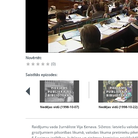
Novērtēt:
(0)
Saistītās epizodes:
PIEEJAMS
PIEEJAMS
PUBLISKAJĀS
PUBLISKAJĀS
BIBLIOTĒKĀS
BIBLIOTĒKĀS
Nedēļas vidū (1998-10-07)
Nedēļas vidū (1998-10-22)
Raidījumu vada žurnāliste Vija Ķenava. Sižetos: latviešu val
grozījumiem pilsonības likumā, valodas likuma pretinieku piket
6.Saeimas izglītības, kultūras un zinātnes komisijas priekšsēd