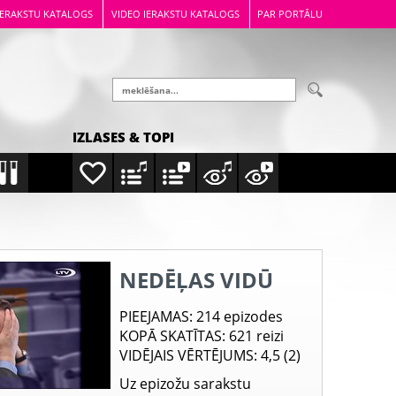
IERAKSTU KATALOGS
VIDEO IERAKSTU KATALOGS
PAR PORTĀLU
IZLASES & TOPI
NEDĒĻAS VIDŪ
PIEEJAMAS
: 214 epizodes
KOPĀ SKATĪTAS
: 621 reizi
VIDĒJAIS VĒRTĒJUMS
: 4,5 (2)
Uz epizožu sarakstu