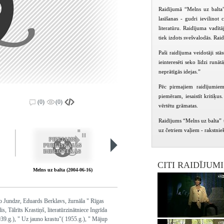
Raidījumā “Melns uz balta”
lasīšanas - gudri ievilinot
literatūru. Raidījuma vadītāj
tiek izdots svešvalodās. Raidī
Paši raidījuma veidotāji st
ieinteresēti seko līdzi runā
neprātīgās idejas.”
Pēc pirmajiem raidījumiem 
piemēram, iesaistīt kritiķus
(0)
(0)
vērtētu grāmatas.
Raidījums “Melns uz balta” ti
uz četriem vaļiem - rakstnieks
PIEEJAMS
PIEEJAMS
PUBLISKAJĀS
PUBLISKAJĀS
BIBLIOTĒKĀS
BIBLIOTĒKĀS
CITI RAIDĪJUM
Melns uz balta (2004-06-16)
Melns uz balta (2004-08-25)
no Jundze, Eduards Berklavs, žurnāla " Rīgas
, Tālrīts Krastiņš, literatūrzinātniece Ingrīda
9.g.), " Uz jauno krastu"( 1955.g.), " Mājup