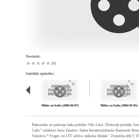
Novērtēt:
(0)
Saistītās epizodes:
PIEEJAMS
PIEEJAMS
PUBLISKAJĀS
PUBLISKAJĀS
BIBLIOTĒKĀS
BIBLIOTĒKĀS
Melns uz balta (2004-04-07)
Melns uz balta (2004-05-05)
Rakstnieks un padomju laika politiķis Vilis Lācis. Diskusijā piedalās Ar
Laiks" redaktore Inese Zandere. Stāsta literatūrzinātnieks Raimonds Briedis
Sokolova * Fragm. no LTV arhīva, mākslas filmām " Zvejnieka dēls"( 193