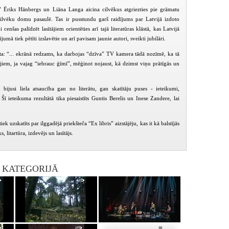
 Ēriks Hānbergs un Liāna Langa aicina cilvēkus atgriezties pie grāmatu
 cilvēku domu pasaulē. Tas ir pusstundu garš raidījums par Latvijā izdoto
i cenšas palīdzēt lasītājiem orientēties arī tajā literatūras klāstā, kas Latvijā
jumā tiek pētīti izslavētie un arī pavisam jaunie autori, sveikti jubilāri.
āsta: “... ekrānā redzams, ka darbojas “dzīva” TV kamera tādā nozīmē, ka tā
tājiem, ja vajag “iebrauc ģīmī”, mēģinot nojaust, kā dzimst viņu prātīgās un
bijusi liela atsaucība gan no literātu, gan skatītāju puses - ieteikumi,
. Šī ieteikuma rezultātā tika piesaistīts Guntis Berelis un Inese Zandere, lai
ek uzskatīts par ilggadējā priekšteča “Ex libris” aizstājēju, kas it kā balstījās
, litartūra, izdevējs un lasītājs.
PIEEJAMS
PIEEJAMS
PIEEJ
PUBLISKAJĀS
PUBLISKAJĀS
PUBLISK
BIBLIOTĒKĀS
BIBLIOTĒKĀS
BIBLIOT
I KATEGORIJĀ
Melns uz balta (2004-09-15)
Melns uz balta (2004-09-29)
Melns uz balta 