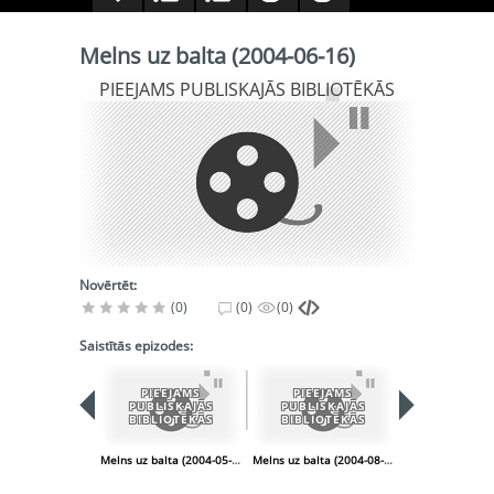
Melns uz balta (2004-06-16)
PIEEJAMS PUBLISKAJĀS BIBLIOTĒKĀS
Novērtēt:
(0)
(0)
(0)
Saistītās epizodes:
PIEEJAMS
PIEEJAMS
PIEEJA
PUBLISKAJĀS
PUBLISKAJĀS
PUBLISK
BIBLIOTĒKĀS
BIBLIOTĒKĀS
BIBLIOT
Melns uz balta (2004-05-05)
Melns uz balta (2004-08-25)