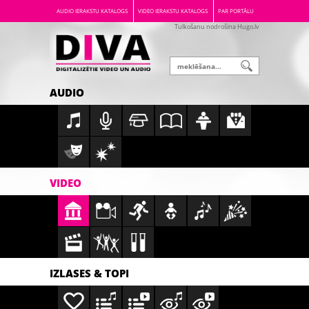
AUDIO IERAKSTU KATALOGS
VIDEO IERAKSTU KATALOGS
PAR PORTĀLU
Tulkošanu nodrošina Hugo.lv
AUDIO
VIDEO
IZLASES & TOPI