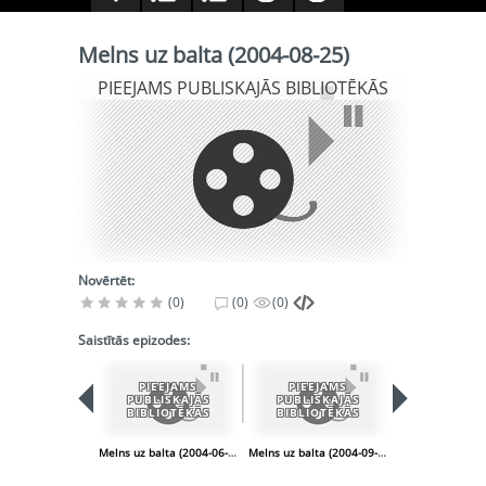
Melns uz balta (2004-08-25)
PIEEJAMS PUBLISKAJĀS BIBLIOTĒKĀS
Novērtēt:
(0)
(0)
(0)
Saistītās epizodes:
PIEEJAMS
PIEEJAMS
PIEEJA
PUBLISKAJĀS
PUBLISKAJĀS
PUBLISK
BIBLIOTĒKĀS
BIBLIOTĒKĀS
BIBLIOT
Melns uz balta (2004-06-16)
Melns uz balta (2004-09-15)