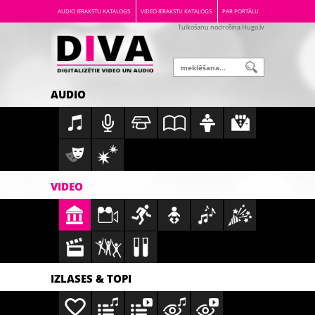
AUDIO IERAKSTU KATALOGS
VIDEO IERAKSTU KATALOGS
PAR PORTĀLU
Tulkošanu nodrošina Hugo.lv
AUDIO
VIDEO
IZLASES & TOPI