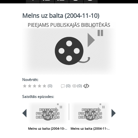
Melns uz balta (2004-11-10)
PIEEJAMS PUBLISKAJĀS BIBLIOTĒKĀS
Novērtēt:
(0)
(0)
(0)
Saistītās epizodes:
PIEEJAMS
PIEEJAMS
PIEEJA
PUBLISKAJĀS
PUBLISKAJĀS
PUBLISK
BIBLIOTĒKĀS
BIBLIOTĒKĀS
BIBLIOT
Melns uz balta (2004-10-13)
Melns uz balta (2004-11-24)