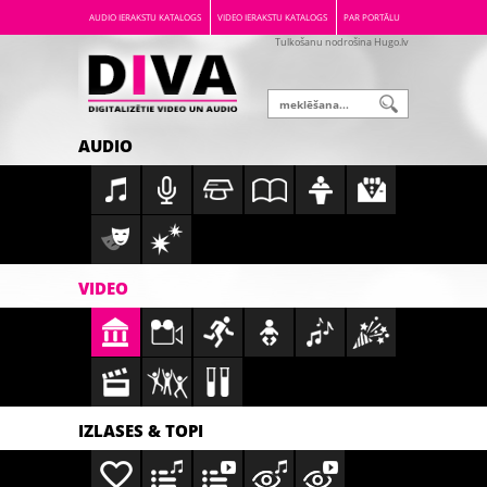
AUDIO IERAKSTU KATALOGS
VIDEO IERAKSTU KATALOGS
PAR PORTĀLU
Tulkošanu nodrošina Hugo.lv
AUDIO
VIDEO
IZLASES & TOPI