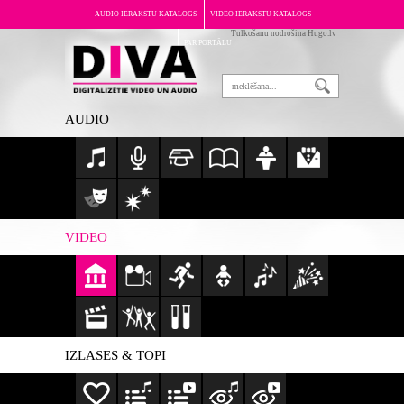
AUDIO IERAKSTU KATALOGS
VIDEO IERAKSTU KATALOGS
Tulkošanu nodrošina Hugo.lv
PAR PORTĀLU
AUDIO
VIDEO
IZLASES & TOPI