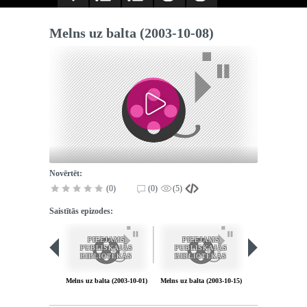
Melns uz balta (2003-10-08)
Novērtēt:
(0)
(0)
(5)
Saistītās epizodes:
PIEEJAMS
PIEEJAMS
PIEEJA
PUBLISKAJĀS
PUBLISKAJĀS
PUBLISK
BIBLIOTĒKĀS
BIBLIOTĒKĀS
BIBLIOT
Melns uz balta (2003-10-01)
Melns uz balta (2003-10-15)
Melns uz balta (2