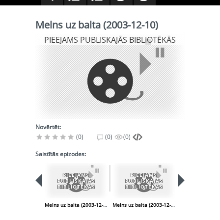
Melns uz balta (2003-12-10)
PIEEJAMS PUBLISKAJĀS BIBLIOTĒKĀS
Novērtēt:
(0)
(0)
(0)
Saistītās epizodes:
PIEEJAMS
PIEEJAMS
PIEEJA
PUBLISKAJĀS
PUBLISKAJĀS
PUBLISK
BIBLIOTĒKĀS
BIBLIOTĒKĀS
BIBLIOT
Melns uz balta (2003-12-03)
Melns uz balta (2003-12-17)