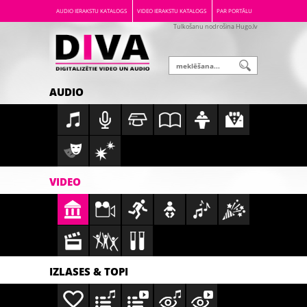
AUDIO IERAKSTU KATALOGS
VIDEO IERAKSTU KATALOGS
PAR PORTĀLU
Tulkošanu nodrošina Hugo.lv
AUDIO
VIDEO
IZLASES & TOPI