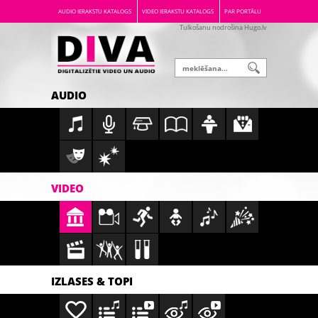
AUDIO IERAKSTU KATALOGS
VIDEO IERAKSTU KATALOGS
PAR PORTĀLU
Tulkošanu nodrošina Hugo.lv
AUDIO
VIDEO
IZLASES & TOPI