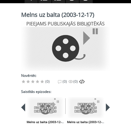
Melns uz balta (2003-12-17)
PIEEJAMS PUBLISKAJĀS BIBLIOTĒKĀS
Novērtēt:
(0)
(0)
(0)
Saistītās epizodes:
PIEEJAMS
PIEEJAMS
PIEEJA
PUBLISKAJĀS
PUBLISKAJĀS
PUBLISK
BIBLIOTĒKĀS
BIBLIOTĒKĀS
BIBLIOT
Melns uz balta (2003-12-10)
Melns uz balta (2003-12-24)