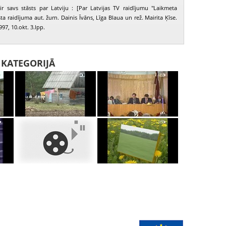
ir savs stāsts par Latviju : [Par Latvijas TV raidījumu "Laikmeta
sta raidījuma aut. žurn. Dainis Īvāns, Līga Blaua un rež. Mairita Ķīse.
997, 10.okt. 3.lpp.
I KATEGORIJĀ