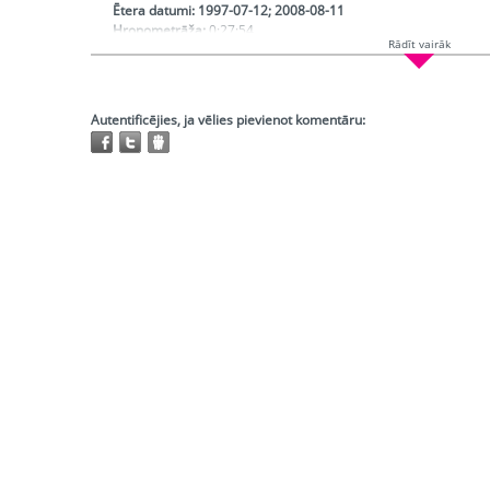
Ētera datumi:
1997-07-12; 2008-08-11
Hronometrāža:
0:27:54
Rādīt vairāk
Piedalās:
Gruzītis Miķelis, Blaua Līga, Gruzīte Anna
Režisors:
Ķīse Mairita
Redaktors:
Blaua Līga
Atskaņojams:
visur
Autentificējies, ja vēlies pievienot komentāru:
Trešo pušu autortiesības:
Nav