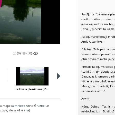
Raidījums “Laikmeta pies
cilvēku mūžus un skatu uz
aizsargājamākās un brīn
Latviju, pievērst tai uzma
Raidījuma veidotāji ir re
Arnis Ārstenieks.
D.Īvāns: “Mēs paši jau sa
(0)
(50)
vienam otram paskatītie
otru pasaules malu, ja ne
Pirmais raidījums stāsta 
“Latvijā ir tik daudz sk
Daugavas kilometru varēt
Kādas ir viņu vērtības u
Mes gribam parādīt, ka ek
Laikmeta pieskāriens (1997-09-20)
Laikmeta pieskāriens (1997-10-04)
neparastas lietas.”
Avoti:
sta māju saimniece Anna Gruzīte un
Īvāns, Dainis Tas ir m
es upe, siena vākšana)
veidotāju, žurn. D.Īvānu] 