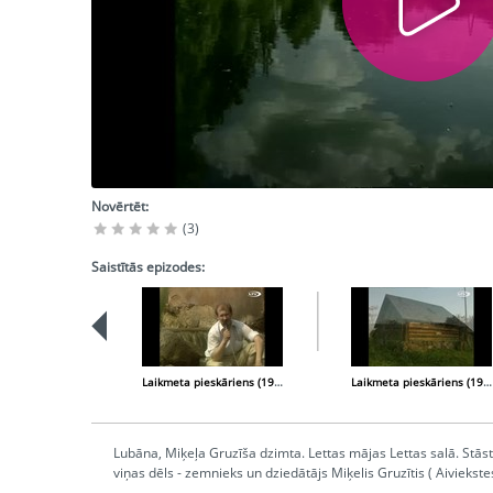
Novērtēt:
(3)
Saistītās epizodes:
Laikmeta pieskāriens (1997-06-28)
Laikmeta pieskāriens (1997-09-06)
Lubāna, Miķeļa Gruzīša dzimta. Lettas mājas Lettas salā. Stā
viņas dēls - zemnieks un dziedātājs Miķelis Gruzītis ( Aiviekst