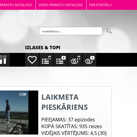
IERAKSTU KATALOGS
VIDEO IERAKSTU KATALOGS
PAR PORTĀLU
IZLASES & TOPI
LAIKMETA
PIESKĀRIENS
PIEEJAMAS
: 37 epizodes
KOPĀ SKATĪTAS
: 935 reizes
VIDĒJAIS VĒRTĒJUMS
: 4,5 (30)