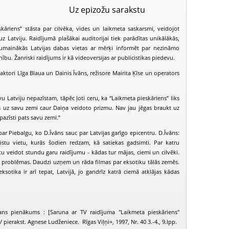
Uz epizožu sarakstu
kāriens” stāsta par cilvēka, vides un laikmeta saskarsmi, veidojot
 Latviju. Raidījumā plašākai auditorijai tiek parādītas unikālākās,
umainākās Latvijas dabas vietas ar mērķi informēt par nezināmo
nību. Žanriski raidījums ir kā videoversijas ar publicistikas piedevu.
daktori Līga Blaua un Dainis Īvāns, režisore Mairita Ķīse un operators
vu Latviju nepazīstam, tāpēc ļoti ceru, ka “Laikmeta pieskāriens” liks
s uz savu zemi caur Daiņa veidoto prizmu. Nav jau jēgas braukt uz
pazīsti pats savu zemi.”
par Piebalgu, ko D.Īvāns sauc par Latvijas garīgo epicentru. D.Īvāns:
aistu vietu, kurās šodien redzam, kā satiekas gadsimti. Par katru
u veidot stundu garu raidījumu - kādas tur mājas, ciemi un cilvēki.
n problēmas. Daudzi uzņem un rāda filmas par eksotiku tālās zemēs.
sotika ir arī tepat, Latvijā, jo gandrīz katrā ciemā atklājas kādas
Laikmeta pieskāriens (1997-10-18)
Laikmeta pieskāriens (1997-11-08)
ans pienākums : [Saruna ar TV raidījuma "Laikmeta pieskāriens"
/ pierakst. Agnese Ludženiece. Rīgas Viļņi+, 1997, Nr. 40 3.-4., 9.lpp.