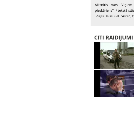
Alksnītis, Ivars Viņiem 
pieskāriens"] / tekstā stā
Rīgas Balss Piel. "Aste", 1
CITI RAIDĪJUM