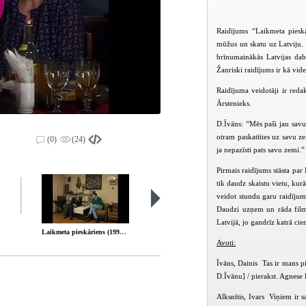
Raidījums “Laikmeta pieskā
mūžus un skatu uz Latviju. 
brīnumainākās Latvijas dab
Žanriski raidījums ir kā vide
Raidījuma veidotāji ir reda
Ārstenieks.
D.Īvāns: “Mēs paši jau savu
otram paskatīties uz savu z
(0)
(24)
ja nepazīsti pats savu zemi.”
Pirmais raidījums stāsta par
tik daudz skaistu vietu, ku
veidot stundu garu raidījum
Daudzi uzņem un rāda filma
Latvijā, jo gandrīz katrā cie
Laikmeta pieskāriens (1998-02-07)
Laikmeta pieskāriens (1998-02-21)
Avoti:
Īvāns, Dainis Tas ir mans p
D.Īvānu] / pierakst. Agnese 
Alksnītis, Ivars Viņiem ir s