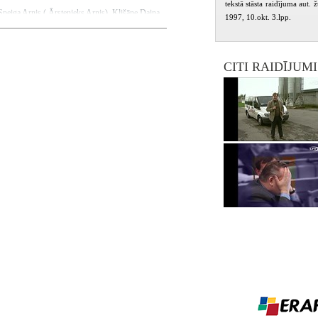
tekstā stāsta raidījuma aut. 
peiga Arnis ( Ārstenieks Arnis), Klišāne Daina,
1997, 10.okt. 3.lpp.
 Ivanovs Omārs, Kusiņš Jānis, Mārtiņš Aivars,
CITI RAIDĪJUM