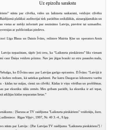
Uz epizožu sarakstu
riens” stāsta par cilvēka, vides un laikmeta saskarsmi, veidojot cilvēku
Raidījumā plašākai auditorijai tiek parādītas unikālākās, aizsargājamākās un
as vietas ar mērķi informēt par nezināmo Latviju, pievērst tai uzmanību.
oversijas ar publicistikas piedevu.
ktori Līga Blaua un Dainis Īvāns, režisore Mairita Ķīse un operators Arnis
 Latviju nepazīstam, tāpēc ļoti ceru, ka “Laikmeta pieskāriens” liks vienam
emi caur Daiņa veidoto prizmu. Nav jau jēgas braukt uz otru pasaules malu,
 Piebalgu, ko D.Īvāns sauc par Latvijas garīgo epicentru. D.Īvāns: “Latvijā ir
rās šodien redzam, kā satiekas gadsimti. Par katru Daugavas kilometru varētu
u - kādas tur mājas, ciemi un cilvēki. Kādas ir viņu vērtības un problēmas.
s par eksotiku tālās zemēs. Mes gribam parādīt, ka eksotika ir arī tepat,
mā atklājas kādas neparastas lietas.”
Laikmeta pieskāriens (1998-03-07)
Laikmeta pieskāriens (1998-03-21)
ienākums : [Saruna ar TV raidījuma "Laikmeta pieskāriens" veidotāju, žurn.
Ludženiece. Rīgas Viļņi+, 1997, Nr. 40 3.-4., 9.lpp.
avs stāsts par Latviju : [Par Latvijas TV raidījumu "Laikmeta pieskāriens"] /