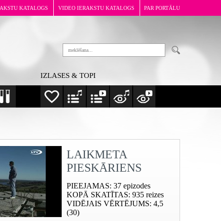
RAKSTU KATALOGS
VIDEO IERAKSTU KATALOGS
PAR PORTĀLU
IZLASES & TOPI
LAIKMETA
PIESKĀRIENS
PIEEJAMAS
: 37 epizodes
KOPĀ SKATĪTAS
: 935 reizes
VIDĒJAIS VĒRTĒJUMS
: 4,5
(30)