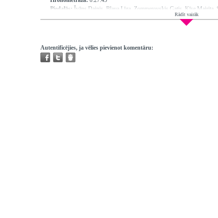
Hronometrāža:
0:27:45
Piedalās:
Īvāns Dainis, Blaua Līga, Zommerovskis Gatis, Ķīse Mairita, S
Rādīt vairāk
Aizstrauts Voldemārs, Smelēns Uģis, Rudzītis Mikus, Ārsteniece Sanita,
Līcis Andrejs
Režisors:
Ķīse Mairita
Atskaņojams:
visur
Autentificējies, ja vēlies pievienot komentāru:
Trešo pušu autortiesības:
Nav