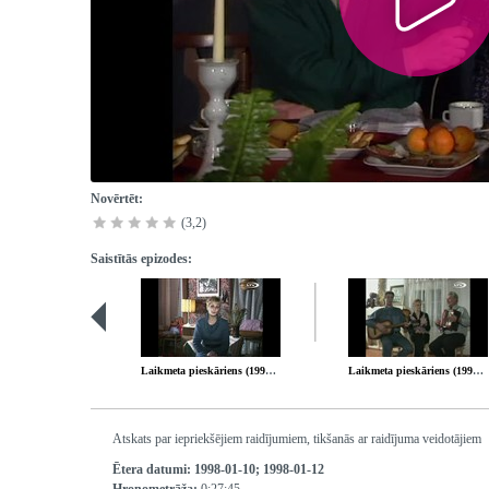
Novērtēt:
(3,2)
Saistītās epizodes:
Laikmeta pieskāriens (1997-12-20)
Laikmeta pieskāriens (1998-01-24)
Atskats par iepriekšējiem raidījumiem, tikšanās ar raidījuma veidotājiem
Ētera datumi:
1998-01-10; 1998-01-12