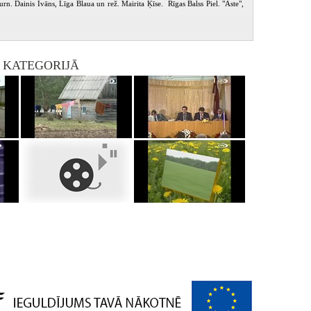
žurn. Dainis Īvāns, Līga Blaua un rež. Mairita Ķīse. Rīgas Balss Piel. "Aste",
I KATEGORIJĀ