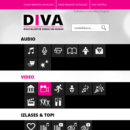
AUDIO IERAKSTU KATALOGS
VIDEO IERAKSTU KATALOGS
PAR PORTĀLU
Tulkošanu nodrošina Hugo.lv
AUDIO
VIDEO
IZLASES & TOPI