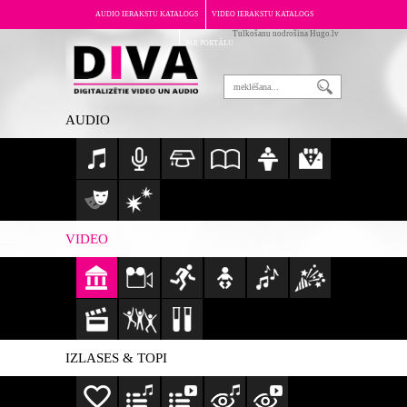
AUDIO IERAKSTU KATALOGS
VIDEO IERAKSTU KATALOGS
Tulkošanu nodrošina Hugo.lv
PAR PORTĀLU
AUDIO
VIDEO
IZLASES & TOPI