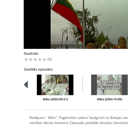
Novērtēt:
(0)
Saistītās epizodes:
PIEEJAMS
PUBLISKAJĀS
BIBLIOTĒKĀS
Klēts (2002-09-21)
Klēts (2002-10-05)
Raidījums " Klēts". Pagāniskie rudens Saulgrieži un Baltijas vi
vienības dienas koncerts Zaķusalā; piedalās latviešu, lietuviešu