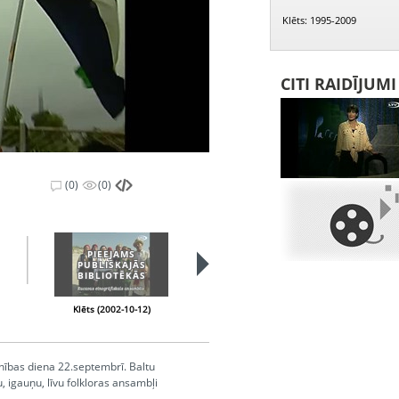
Klēts: 1995-2009
CITI RAIDĪJUM
(0)
(0)
PIEEJAMS
PIEEJAMS
PUBLISKAJĀS
PUBLISKAJĀS
BIBLIOTĒKĀS
BIBLIOTĒKĀS
Klēts (2002-10-12)
Klēts (2002-10-19)
enības diena 22.septembrī. Baltu
, igauņu, līvu folkloras ansambļi