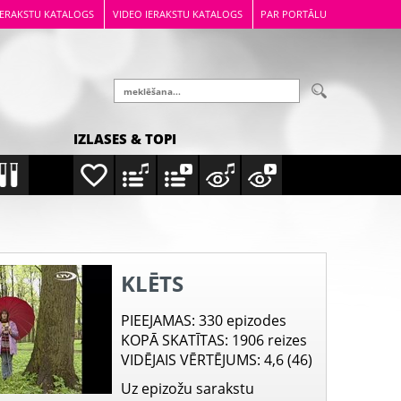
IERAKSTU KATALOGS
VIDEO IERAKSTU KATALOGS
PAR PORTĀLU
IZLASES & TOPI
KLĒTS
PIEEJAMAS
: 330 epizodes
KOPĀ SKATĪTAS
: 1906 reizes
VIDĒJAIS VĒRTĒJUMS
: 4,6 (46)
Uz epizožu sarakstu