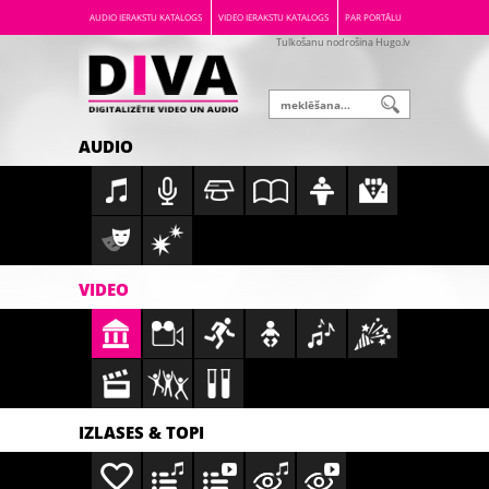
AUDIO IERAKSTU KATALOGS
VIDEO IERAKSTU KATALOGS
PAR PORTĀLU
Tulkošanu nodrošina Hugo.lv
AUDIO
VIDEO
IZLASES & TOPI