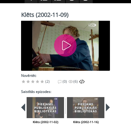
Klēts (2002-11-09)
Novērtēt:
(2)
(0)
(6)
Saistītās epizodes:
PIEEJAMS
PIEEJAMS
PUBLISKAJĀS
PUBLISKAJĀS
BIBLIOTĒKĀS
BIBLIOTĒKĀS
Klēts (2002-11-02)
Klēts (2002-11-16)
Klēts (2002-