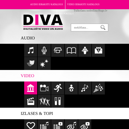
AUDIO IERAKSTU KATALOGS
VIDEO IERAKSTU KATALOGS
Tulkošanu nodrošina Hugo.lv
PAR PORTĀLU
AUDIO
VIDEO
IZLASES & TOPI