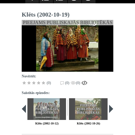
Klēts (2002-10-19)
PIEEJAMS PUBLISKAJĀS BIBLIOTĒKĀS
Novērtēt:
(0)
(0)
(0)
Saistītās epizodes:
PIEEJAMS
PIEEJAMS
PIEEJA
PUBLISKAJĀS
PUBLISKAJĀS
PUBLISK
BIBLIOTĒKĀS
BIBLIOTĒKĀS
BIBLIOT
Klēts (2002-10-12)
Klēts (2002-10-26)
Klēts (2002-1