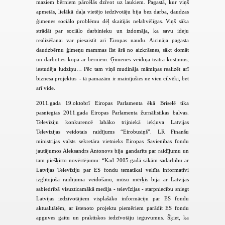
maziem bērniem pārcēlās dzīvot uz laukiem. Pagastā, kur viņš
apmetās, lielākā daļa vietējo iedzīvotāju bija bez darba, daudzas
ģimenes sociālo problēmu dēļ skaitījās nelabvēlīgas. Viņš sāka
strādāt par sociālo darbinieku un izdomāja, ka savu ideju
realizēšanai var piesaistīt arī Eiropas naudu. Aicināja pagasta
daudzbērnu ģimeņu mammas līst ārā no aizkrāsnes, sākt domāt
un darboties kopā ar bērniem. Ģimenes veidoja teātra kostīmus,
iestudēja ludziņu… Pēc tam viņš mudināja māmiņas realizēt arī
biznesa projektus - tā pamazām ir mainījušies ne vien cilvēki, bet
arī vide.
2011.gada 19.oktobrī Eiropas Parlamenta ēkā Briselē tika
pasniegtas 2011.gada Eiropas Parlamenta žurnālistikas balvas.
Televīziju konkurencē labāko trijniekā iekļuva Latvijas
Televizijas veidotais raidījums “Eirobusiņš”. LR Finanšu
ministrijas valsts sekretāra vietnieks Eiropas Savienības fondu
jautājumos Aleksandrs Antonovs bija gandarīts par raidījumu un
tam piešķirto novērtējumu: “Kad 2005.gadā sākām sadarbību ar
Latvijas Televīziju par ES fondu tematikai veltīta informatīvi
izglītojoša raidījuma veidošanu, mūsu mērķis bija ar Latvijas
sabiedrībā visuzticamākā medija - televīzijas - starpniecību sniegt
Latvijas iedzīvotājiem visplašāko informāciju par ES fondu
aktualitātēm, ar īstenoto projektu piemēriem parādīt ES fondu
apguves gaitu un praktiskos iedzīvotāju ieguvumus. Šķiet, ka