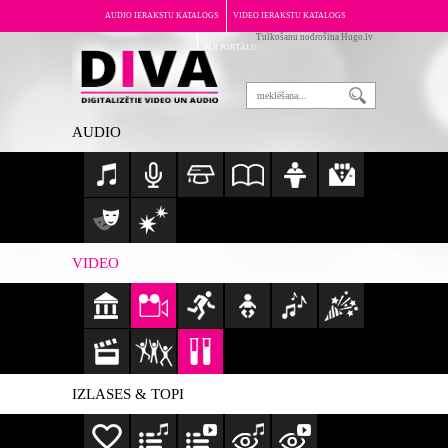
AUDIO IERAKSTU KATALOGS
VIDEO IERAKSTU KATALOGS
Tulkošanu nodrošina Hugo.lv
PAR PORTĀLU
AUDIO
VIDEO
IZLASES & TOPI