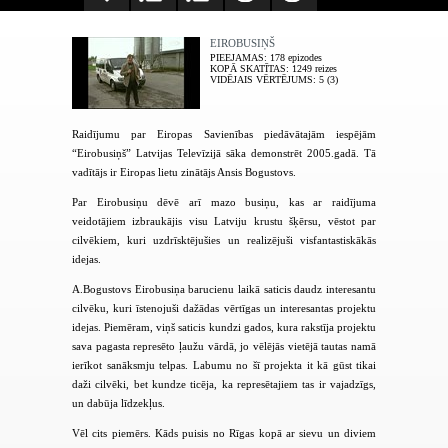
EIROBUSIŅŠ
PIEEJAMAS
: 178 epizodes
KOPĀ SKATĪTAS
: 1249 reizes
VIDĒJAIS VĒRTĒJUMS
: 5 (3)
Raidījumu par Eiropas Savienības piedāvātajām iespējām
“Eirobusiņš” Latvijas Televīzijā sāka demonstrēt 2005.gadā. Tā
vadītājs ir Eiropas lietu zinātājs Ansis Bogustovs.
Par Eirobusiņu dēvē arī mazo busiņu, kas ar raidījuma
veidotājiem izbraukājis visu Latviju krustu šķērsu, vēstot par
cilvēkiem, kuri uzdrīsktējušies un realizējuši visfantastiskākās
idejas.
A.Bogustovs Eirobusiņa barucienu laikā saticis daudz interesantu
cilvēku, kuri īstenojuši dažādas vērtīgas un interesantas projektu
idejas. Piemēram, viņš saticis kundzi gados, kura rakstīja projektu
sava pagasta represēto ļaužu vārdā, jo vēlējās vietējā tautas namā
ierīkot sanāksmju telpas. Labumu no šī projekta it kā gūst tikai
daži cilvēki, bet kundze ticēja, ka represētajiem tas ir vajadzīgs,
un dabūja līdzekļus.
Vēl cits piemērs. Kāds puisis no Rīgas kopā ar sievu un diviem