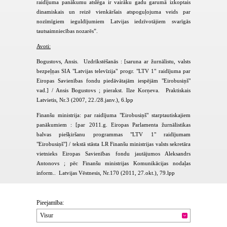
raidījuma panākumu atslēga ir vairāku gadu garumā izkoptais
dinamiskais un reizē vienkāršais atspoguļojuma veids par
nozīmīgiem ieguldījumiem Latvijas iedzīvotājiem svarīgās
tautsaimniecības nozarēs”.
Avoti:
Bogustovs, Ansis. Uzdrīkstēšanās : [saruna ar žurnālistu, valsts
bezpeļņas SIA "Latvijas televīzija" progr. "LTV 1" raidījuma par
Eiropas Savienības fondu piedāvātajām iespējām "Eirobusiņš"
vad.] / Ansis Bogustovs ; pierakst. Ilze Korņeva. Praktiskais
Latvietis, Nr.3 (2007, 22./28.janv.), 6.lpp
Finanšu ministrija: par raidījuma "Eirobusiņš" starptautiskajiem
panākumiem : [par 2011.g. Eiropas Parlamenta žurnālistikas
balvas piešķiršanu programmas "LTV 1" raidījumam
"Eirobusiņš"] / tekstā stāsta LR Finanšu ministrijas valsts sekretāra
vietnieks Eiropas Savienības fondu jautājumos Aleksandrs
Antonovs ; pēc Finanšu ministrijas Komunikācijas nodaļas
inform.. Latvijas Vēstnesis, Nr.170 (2011, 27.okt.), 79.lpp
Pieejamība:
Visur