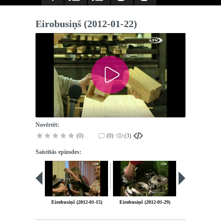
Eirobusiņš (2012-01-22)
Novērtēt:
(0)
(0)
(3)
Saistītās epizodes:
Eirobusiņš (2012-01-15)
Eirobusiņš (2012-01-29)
Eirobusiņš (201