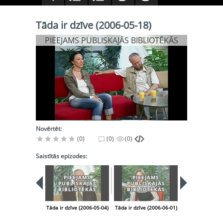
Tāda ir dzīve (2006-05-18)
PIEEJAMS PUBLISKAJĀS BIBLIOTĒKĀS
Novērtēt:
(0)
(0)
(0)
Saistītās epizodes:
PIEEJAMS
PIEEJAMS
PIEEJA
PUBLISKAJĀS
PUBLISKAJĀS
PUBLISK
BIBLIOTĒKĀS
BIBLIOTĒKĀS
BIBLIOT
Tāda ir dzīve (2006-05-04)
Tāda ir dzīve (2006-06-01)
Tāda ir dzīve (2