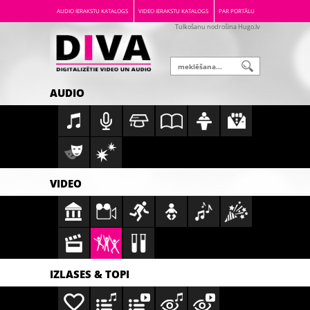
AUDIO IERAKSTU KATALOGS
VIDEO IERAKSTU KATALOGS
PAR PORTĀLU
Tulkošanu nodrošina Hugo.lv
AUDIO
VIDEO
IZLASES & TOPI